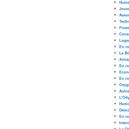
Hume
Jouo
Assoc
Tech
Fina
Conse
Loge
En ro
Le Bil
Amia
En ro
Econ
En ro
Oxyg
Aulna
L'Ody
Humo
Démo
En ro
Inte
La C