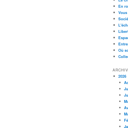
En ro
Vous 
Socié
L'éch
Liber
Espa
Entre
Où so
Colle
ARCHI
2026
A
Ju
Ju
M
Av
M
Fé
Ja