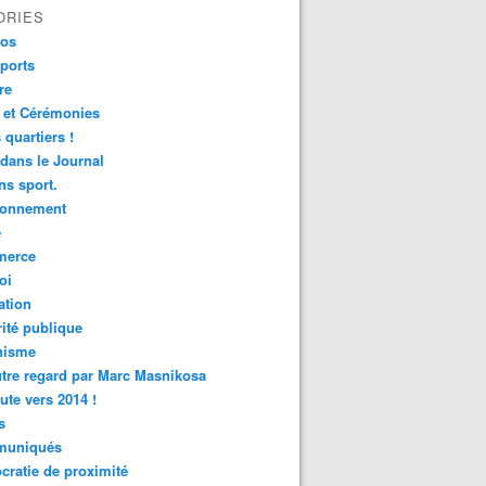
ORIES
fos
ports
re
 et Cérémonies
 quartiers !
 dans le Journal
s sport.
ronnement
é
erce
oi
ation
ité publique
nisme
tre regard par Marc Masnikosa
ute vers 2014 !
s
uniqués
ratie de proximité