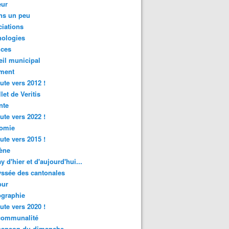
ur
ns un peu
iations
nologies
nces
il municipal
ment
ute vers 2012 !
let de Veritis
nte
ute vers 2022 !
omie
ute vers 2015 !
ène
y d'hier et d'aujourd'hui...
ssée des cantonales
ur
graphie
ute vers 2020 !
rcommunalité
hanson du dimanche