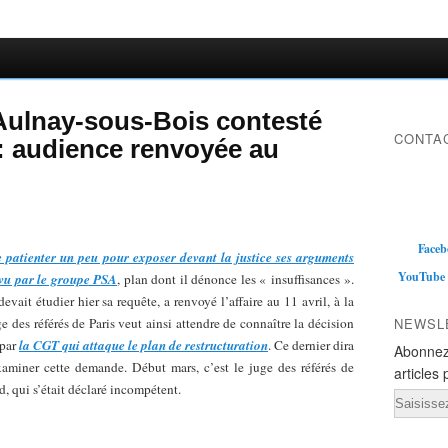
Aulnay-sous-Bois contesté
CONTAC
 : audience renvoyée au
Faceb
 patienter un peu pour exposer devant la justice ses arguments
YouTube
évu par le groupe PSA
, plan dont il dénonce les « insuffisances ».
evait étudier hier sa requête, a renvoyé l’affaire au 11 avril, à la
des référés de Paris veut ainsi attendre de connaître la décision
NEWSL
 par
la CGT qui attaque le plan de restructuration
. Ce dernier dira
Abonnez
xaminer cette demande. Début mars, c’est le juge des référés de
articles 
d, qui s’était déclaré incompétent.
Email