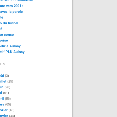
ute vers 2021 !
avez la parole
té
o du tunnel
té
ce conso
prise
rtir à Aulnay
ctif PLU Aulnay
VES
oût
(3)
illet
(25)
in
(28)
ai
(51)
ril
(56)
ars
(65)
vrier
(40)
nvier
(44)