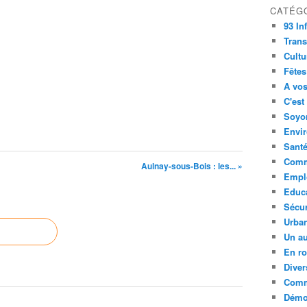
CATÉG
93 In
Trans
Cultu
Fêtes
A vos
C'est
Soyon
Envi
Sant
Comm
Aulnay-sous-Bois : les... »
Empl
Educ
Sécur
Urba
Un au
En ro
Diver
Comm
Démoc