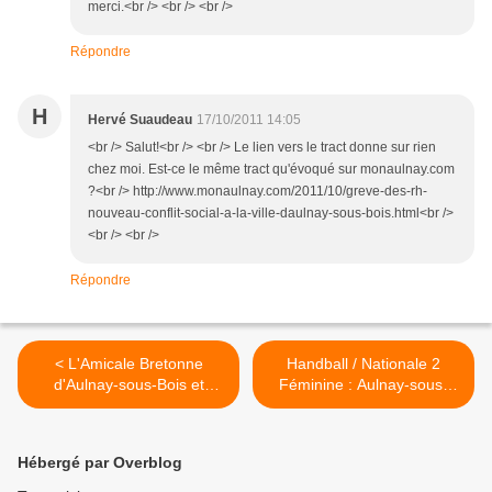
merci.<br /> <br /> <br />
Répondre
H
Hervé Suaudeau
17/10/2011 14:05
<br /> Salut!<br /> <br /> Le lien vers le tract donne sur rien
chez moi. Est-ce le même tract qu'évoqué sur monaulnay.com
?<br /> http://www.monaulnay.com/2011/10/greve-des-rh-
nouveau-conflit-social-a-la-ville-daulnay-sous-bois.html<br />
<br /> <br />
Répondre
< L'Amicale Bretonne
Handball / Nationale 2
d'Aulnay-sous-Bois et
Féminine : Aulnay-sous-
Alentours fête ses 20 ans
Bois s'impose 28-21 à
avec son traditionnel Fest-
Epernay >
noz
Hébergé par Overblog