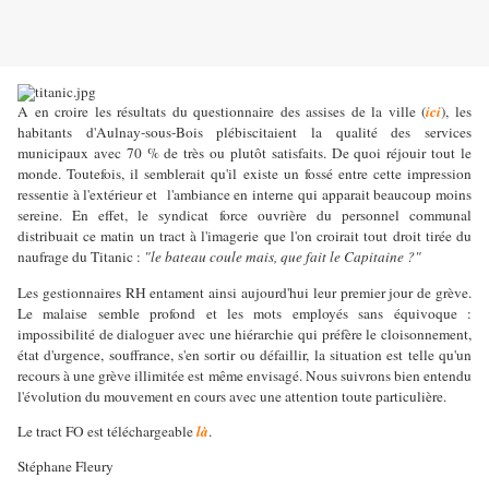
A en croire les résultats du questionnaire des assises de la ville (
ici
), les
habitants d'Aulnay-sous-Bois plébiscitaient la qualité des services
municipaux avec 70 % de très ou plutôt satisfaits. De quoi réjouir tout le
monde. Toutefois, il semblerait qu'il existe un fossé entre cette impression
ressentie à l'extérieur et
l'ambiance en interne qui apparait beaucoup moins
sereine. En effet, le syndicat force ouvrière du personnel communal
distribuait ce matin un tract à l'imagerie que l'on croirait tout droit tirée du
naufrage du Titanic :
"le bateau coule mais, que fait le Capitaine ?"
Les gestionnaires RH entament ainsi aujourd'hui leur premier jour de grève.
Le malaise semble profond et les mots employés sans équivoque :
impossibilité de dialoguer avec une hiérarchie qui préfère le cloisonnement,
état d'urgence, souffrance, s'en sortir ou défaillir, la situation est telle qu'un
recours à une grève illimitée est même envisagé. Nous suivrons bien entendu
l'évolution du mouvement en cours avec une attention toute particulière.
Le tract FO est téléchargeable
là
.
Stéphane Fleury