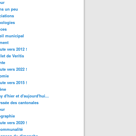
ur
ns un peu
iations
nologies
nces
il municipal
ment
ute vers 2012 !
let de Veritis
nte
ute vers 2022 !
omie
ute vers 2015 !
ène
y d'hier et d'aujourd'hui...
ssée des cantonales
ur
graphie
ute vers 2020 !
rcommunalité
hanson du dimanche