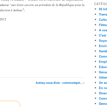
CATÉG
 adressé
"une lettre ouverte au président de la République pour la
93 In
roduction à Aulnay
"
.
Trans
 2012
Cultu
Fêtes
A vos
C'est
Soyon
Envi
Sant
Comm
Empl
Educ
Sécur
Urba
Un au
Aulnay-sous-Bois : communiqué... »
En ro
Diver
Comm
Démoc