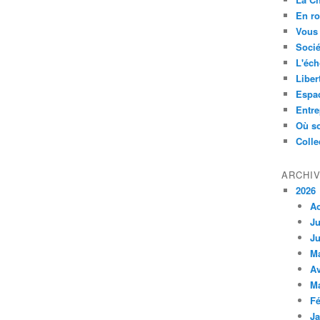
En ro
Vous 
Socié
L'éch
Liber
Espa
Entre
Où so
Colle
ARCHI
2026
A
Ju
Ju
M
Av
M
Fé
Ja