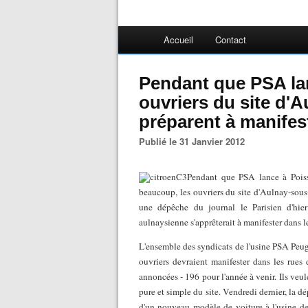
Accueil
Contact
Pendant que PSA lan
ouvriers du site d'
préparent à manifest
Publié le 31 Janvier 2012
Pendant que PSA lance à Poiss
beaucoup, les ouvriers du site d'Aulnay-sous
une dépêche du journal le Parisien d'hier
aulnaysienne s'apprêterait à manifester dans l
L'ensemble des syndicats de l'usine PSA Peug
ouvriers devraient manifester dans les rues
annoncées - 196 pour l'année à venir. Ils veul
pure et simple du site. Vendredi dernier, la 
d'un nouveau modèle de voiture à l'usine de