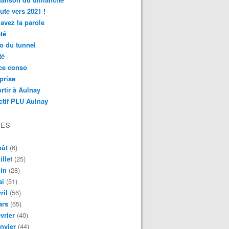
ute vers 2021 !
avez la parole
té
o du tunnel
té
ce conso
prise
rtir à Aulnay
ctif PLU Aulnay
VES
oût
(6)
illet
(25)
in
(28)
ai
(51)
ril
(56)
ars
(65)
vrier
(40)
nvier
(44)