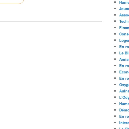
Hume
Jouo
Assoc
Tech
Fina
Conse
Loge
En ro
Le Bil
Amia
En ro
Econ
En ro
Oxyg
Aulna
L'Ody
Humo
Démo
En ro
Inte
La C