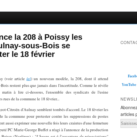
ce la 208 à Poissy les
CONTAC
Aulnay-sous-Bois se
er le 18 février
Faceb
y (voir article
ici
) un nouveau modèle, la 208, dont il attend
YouTube
-Bois restent plus que jamais dans l'incertitude. Comme le révèle
 matin à lire ci-dessous, l'ensemble des syndicats de l'usine
es rues de la commune le 18 février...
NEWSL
Abonnez
eot-Citroën d'Aulnay semblent tombés d'accord. Le 18 février les
articles 
 de la commune pour protester contre les suppressions de postes
Email
ent aussi exprimer une nouvelle fois leurs craintes d'une fermeture
député PC Marie-George Buffet a réagi à l'annonce de la production
 Poissy (Yvelines) :
"L'heure est à l'ouverture de négociations"