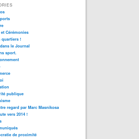
ORIES
fos
ports
re
 et Cérémonies
 quartiers !
 dans le Journal
s sport.
ronnement
é
erce
oi
ation
ité publique
nisme
tre regard par Marc Masnikosa
ute vers 2014 !
s
uniqués
ratie de proximité