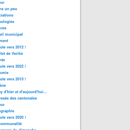
ur
ns un peu
iations
nologies
nces
il municipal
ment
ute vers 2012 !
let de Veritis
nte
ute vers 2022 !
omie
ute vers 2015 !
ène
y d'hier et d'aujourd'hui...
ssée des cantonales
ur
graphie
ute vers 2020 !
rcommunalité
hanson du dimanche