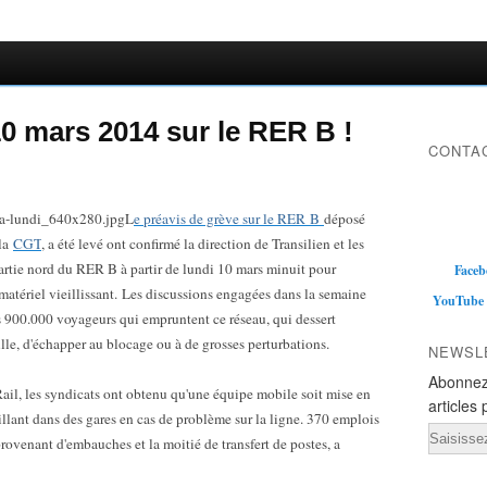
10 mars 2014 sur le RER B !
CONTAC
L
e préavis de grève sur le RER B
déposé
 la
CGT
, a été levé ont confirmé la direction de Transilien et les
rtie nord du RER B à partir de lundi 10 mars minuit pour
Faceb
 matériel vieillissant. Les discussions engagées dans la semaine
YouTube
es 900.000 voyageurs qui empruntent ce réseau, qui dessert
le, d'échapper au blocage ou à de grosses perturbations.
NEWSL
Abonnez
l, les syndicats ont obtenu qu'une équipe mobile soit mise en
articles 
aillant dans des gares en cas de problème sur la ligne. 370 emplois
Email
provenant d'embauches et la moitié de transfert de postes, a