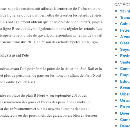
CATÉG
es supplémentaires soit affectés à l'entretien de l'infrastructure
93 In
n de ligne, ce qui devrait permettre de résorber les retards générés
Trans
il. Ils ont également obtenu qu'une réserve de conducteurs, jusqu'à
Cultu
 la ligne B, ce qui devrait également aider à réguler les retards. Les
Fêtes
 récupérer une journée de travail, correspondant au temps de travail
A vos
oisième trimestre 2013, en raison des retards répétés sur la ligne.
C'est
Soyon
ndicats avant l'été
Envi
Sant
Comm
évue avant l'été pour faire le point de la situation. Sud-Rail et la
Empl
plus de personnel de gare sur les tronçons allant de Paris Nord
Educ
de-Gaulle (Val-d'Oise).
Sécur
Urba
ise en place du plan B Nord +, en septembre 2013, des
Un au
la rénovation des gares et l'accès des personnes à mobilité
En ro
état des infrastructures et sur les moyens humains dédiés au
Diver
conducteurs ou des personnels des gares, on est bien en dessous
Comm
Démoc