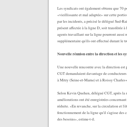
Les syndicats ont également obtenu que 70 post
«vieillissante et mal adaptée» sur cette portio
par les incidents, a précisé le délégué Sud-Ra
présent affectée à la ligne D, soit transférée à
agents travaillant sur la ligne pourront aussi
supplémentaire qu'ils ont effectué durant le tr
Nouvelle réunion entre la direction et les sy
Une nouvelle rencontre avec la direction est pr
CGT demandaient davantage de conducteurs et 
à Mitry (Seine-et-Marne) et à Roissy Charles-
Selon Kevin Quehen, délégué CGT, après la m
améliorations ont été enregistrées concernant 
réduite. «En revanche, sur la circulation et l'
fonctionnement de la ligne qu'il s'agisse des 
des besoins», estime-t-il.