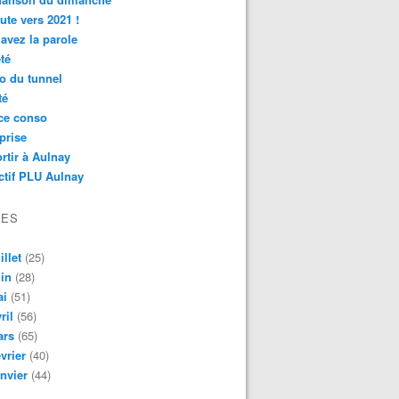
ute vers 2021 !
avez la parole
té
o du tunnel
té
ce conso
prise
rtir à Aulnay
ctif PLU Aulnay
VES
illet
(25)
in
(28)
ai
(51)
ril
(56)
ars
(65)
vrier
(40)
nvier
(44)