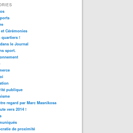
ORIES
fos
ports
re
 et Cérémonies
 quartiers !
 dans le Journal
s sport.
ronnement
é
erce
oi
ation
ité publique
nisme
tre regard par Marc Masnikosa
ute vers 2014 !
s
uniqués
ratie de proximité