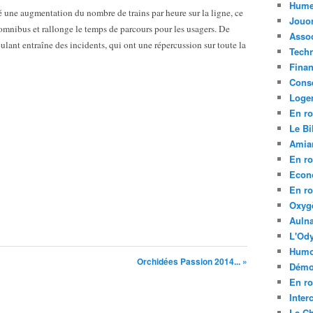
Hume
 une augmentation du nombre de trains par heure sur la ligne, ce
Jouo
mnibus et rallonge le temps de parcours pour les usagers. De
Assoc
roulant entraîne des incidents, qui ont une répercussion sur toute la
Tech
Fina
Conse
Loge
En ro
Le Bil
Amia
En ro
Econ
En ro
Oxyg
Aulna
L'Ody
Humo
Orchidées Passion 2014... »
Démo
En ro
Inte
La C