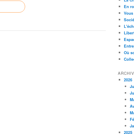
En ro
Vous 
Socié
L'éch
Liber
Espa
Entre
Où so
Colle
ARCHI
2026
Ju
Ju
M
Av
M
Fé
Ja
2025