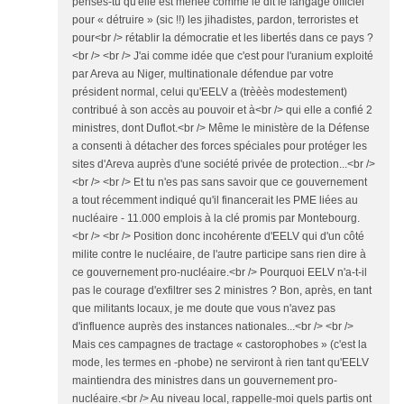
penses-tu qu'elle est menée comme le dit le langage officiel
pour « détruire » (sic !!) les jihadistes, pardon, terroristes et
pour<br /> rétablir la démocratie et les libertés dans ce pays ?
<br /> <br /> J'ai comme idée que c'est pour l'uranium exploité
par Areva au Niger, multinationale défendue par votre
président normal, celui qu'EELV a (trèèès modestement)
contribué à son accès au pouvoir et à<br /> qui elle a confié 2
ministres, dont Duflot.<br /> Même le ministère de la Défense
a consenti à détacher des forces spéciales pour protéger les
sites d'Areva auprès d'une société privée de protection...<br />
<br /> <br /> Et tu n'es pas sans savoir que ce gouvernement
a tout récemment indiqué qu'il financerait les PME liées au
nucléaire - 11.000 emplois à la clé promis par Montebourg.
<br /> <br /> Position donc incohérente d'EELV qui d'un côté
milite contre le nucléaire, de l'autre participe sans rien dire à
ce gouvernement pro-nucléaire.<br /> Pourquoi EELV n'a-t-il
pas le courage d'exfiltrer ses 2 ministres ? Bon, après, en tant
que militants locaux, je me doute que vous n'avez pas
d'influence auprès des instances nationales...<br /> <br />
Mais ces campagnes de tractage « castorophobes » (c'est la
mode, les termes en -phobe) ne serviront à rien tant qu'EELV
maintiendra des ministres dans un gouvernement pro-
nucléaire.<br /> Au niveau local, rappelle-moi quels partis ont