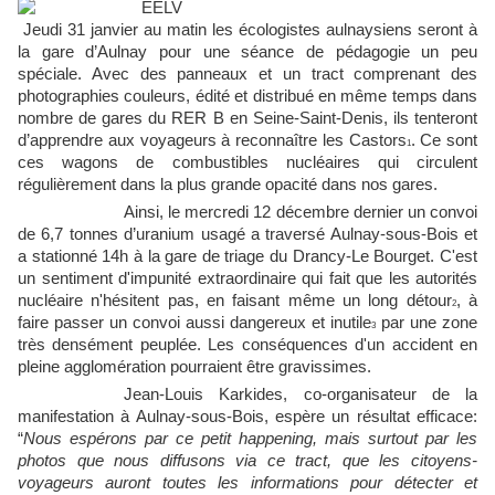
Jeudi 31 janvier au matin les écologistes aulnaysiens seront à
la gare d’Aulnay pour une séance de pédagogie un peu
spéciale. Avec des panneaux et un tract comprenant des
photographies couleurs, édité et distribué en même temps dans
nombre de gares du RER B en Seine-Saint-Denis, ils tenteront
d’apprendre aux voyageurs à reconnaître les Castors
. Ce sont
1
ces wagons de combustibles nucléaires qui circulent
régulièrement dans la plus grande opacité dans nos gares.
Ainsi, le mercredi 12 décembre dernier un convoi
de 6,7 tonnes d’uranium usagé a traversé Aulnay-sous-Bois et
a stationné 14h à la gare de triage du Drancy-Le Bourget. C'est
un sentiment d'impunité extraordinaire qui fait que les autorités
nucléaire n'hésitent pas, en faisant même un long détour
, à
2
faire passer un convoi aussi dangereux et inutile
par une zone
3
très densément peuplée. Les conséquences d'un accident en
pleine agglomération pourraient être gravissimes.
Jean-Louis Karkides, co-organisateur de la
manifestation à Aulnay-sous-Bois, espère un résultat efficace:
“
Nous espérons par ce petit happening, mais surtout par les
photos que nous diffusons via ce tract, que les citoyens-
voyageurs auront toutes les informations pour détecter et