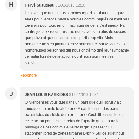
H
Hervé Suaudeau
31/01/2013 12:10
Il est vrai que nous nous sommes répartis autour de la gare,
alors pour l'effet de masse pour les communiqués ce n'est pas
top mais pour toucher un maximum de gens c'est mieux. Par
contre je<br /> reconnais que nous avons eu plus de succès
que prévu et que nos tracts sont partis trop vite. Mais
personne ne s'en plaindra chez nous!<br /> <br /> Merci aux
nombreuses personnes qui nous ont témoigné leur sym­pa­thie
ce matin lors de cette actions dont nous sommes très
satisfaits.
Répondre
J
JEAN LOUIS KARKIDES
31/01/2013 11:34
Olivier,pensez vous que dans un parti que qu'il soit,il y ait
toujours une unité totale?<br /> A part les pseudos partis
extrémistes du siècle dernier.....<br /> Ceci dit l'essentiel de
cette action portait sur le refus de l'opacité qui entoure le
passage de ces convois et le refus qu'ils passent ET
stationnent près de zones urbaines.<br /> Sur ce sujet,nous