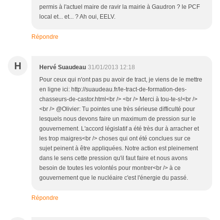
permis à l'actuel maire de ravir la mairie à Gaudron ? le PCF
local et... et... ? Ah oui, EELV.
Répondre
H
Hervé Suaudeau
31/01/2013 12:18
Pour ceux qui n'ont pas pu avoir de tract, je viens de le mettre
en ligne ici: http://suaudeau.fr/le-tract-de-formation-des-
chasseurs-de-castor.html<br /> <br /> Merci à tou-te-s!<br />
<br /> @Olivier: Tu pointes une très sérieuse difficulté pour
lesquels nous devons faire un maximum de pression sur le
gouvernement. L'accord législatif a été très dur à arracher et
les trop maigres<br /> choses qui ont été conclues sur ce
sujet peinent à être appliquées. Notre action est pleinement
dans le sens cette pression qu'il faut faire et nous avons
besoin de toutes les volontés pour montrer<br /> à ce
gouvernement que le nucléaire c'est l'énergie du passé.
Répondre