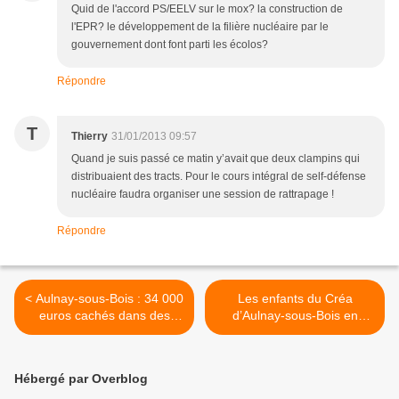
Quid de l'accord PS/EELV sur le mox? la construction de
l'EPR? le développement de la filière nucléaire par le
gouvernement dont font parti les écolos?
Répondre
T
Thierry
31/01/2013 09:57
Quand je suis passé ce matin y’avait que deux clampins qui
distribuaient des tracts. Pour le cours intégral de self-défense
nucléaire faudra organiser une session de rattrapage !
Répondre
< Aulnay-sous-Bois : 34 000
Les enfants du Créa
euros cachés dans des
d’Aulnay-sous-Bois en
cartables d'enfants
spectacle sur la
prestigieuse scène
parisienne de l’Opéra
Hébergé par Overblog
Bastille >