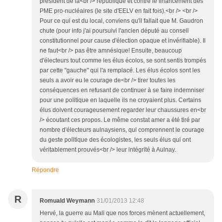
président de la<br /> république et contre le financement des
PME pro-nucléaires (le site d'EELV en fait fois).<br /> <br />
Pour ce qui est du local, conviens qu'il fallait que M. Gaudron
chute (pour info j'ai poursuivi l'ancien député au conseil
constitutionnel pour cause d'élection opaque et invérifiable). Il
ne faut<br /> pas être amnésique! Ensuite, beaucoup
d'électeurs tout comme les élus écolos, se sont sentis trompés
par cette "gauche" qui l'a remplacé. Les élus écolos sont les
seuls a avoir eu le courage de<br /> tirer toutes les
conséquences en refusant de continuer à se faire indemniser
pour une politique en laquelle ils ne croyaient plus. Certains
élus doivent courageusement regarder leur chaussures en<br
/> écoutant ces propos. Le même constat amer a été tiré par
nombre d'électeurs aulnaysiens, qui comprennent le courage
du geste politique des écologistes, les seuls élus qui ont
véritablement prouvés<br /> leur intégrité à Aulnay.
Répondre
R
Romuald Weymann
31/01/2013 12:48
Hervé, la guerre au Mali que nos forces mènent actuellement,