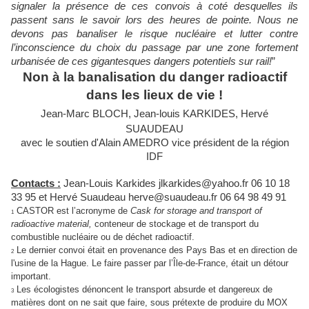
signaler la présence de ces convois à coté desquelles ils
passent sans le savoir lors des heures de pointe. Nous ne
devons pas banaliser le risque nucléaire et lutter contre
l’inconscience du choix du passage par une zone fortement
urbanisée de ces gigantesques dangers potentiels sur rail!
”
Non à la banalisation du danger radioactif
dans les lieux de vie !
Jean-Marc BLOCH, Jean-louis KARKIDES, Hervé
SUAUDEAU
avec le soutien d'Alain AMEDRO vice président de la région
IDF
Contacts :
Jean-Louis Karkides jlkarkides@yahoo.fr 06 10 18
33 95 et Hervé Suaudeau herve@suaudeau.fr 06 64 98 49 91
CASTOR est l’acronyme de
Cask for storage and transport of
1
radioactive material,
conteneur de stockage et de transport du
combustible nucléaire ou de déchet radioactif.
Le dernier convoi était en provenance des Pays Bas et en direction de
2
l'usine de la Hague. Le faire passer par l’Île-de-France, était un détour
important.
Les écologistes dénoncent le transport absurde et dangereux de
3
matières dont on ne sait que faire, sous prétexte de produire du MOX