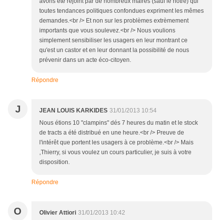
avons été rejoint par de nombreux maires (sauf le notre) qui
toutes tendances politiques confondues expriment les mêmes
demandes.<br /> Et non sur les problèmes extrèmement
importants que vous soulevez.<br /> Nous voulions
simplement sensibiliser les usagers en leur montrant ce
qu'est un castor et en leur donnant la possibilité de nous
prévenir dans un acte éco-citoyen.
Répondre
J
JEAN LOUIS KARKIDES
31/01/2013 10:54
Nous étions 10 "clampins" dés 7 heures du matin et le stock
de tracts a été distribué en une heure.<br /> Preuve de
l'intérêt que portent les usagers à ce problème.<br /> Mais
,Thierry, si vous voulez un cours particulier, je suis à votre
disposition.
Répondre
O
Olivier Attiori
31/01/2013 10:42