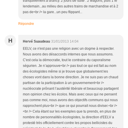
tranquillement à drancy. 2 jours de suite : 2 wagons, puis 1 le
lendemain...au milieu des autres trains de marchandise et à 2
pas de<br /> la gare...un peu flippant...
Répondre
H
Hervé Suaudeau
31/01/2013 14:04
EELV, ce n'est pas une religion avec un dogme à respecter.
Nous avons des désaccords internes que nous assumons.
C'est cela la démocratie, tout le contraire du caporalisme
ségurien. Je n’approuve<br /> pas tout ce qui est fait au nom
des écologistes même si je trouve que globalement les
choses vont dans la bonne direction. Je ne suis pas un chaud
partisan de la participation à un gouvernement<br />
nucléocrate prônant l’austérité libérale et beaucoup partagent
mon opinion chez les écolos. Mais avec ceux qui ne pensent
pas comme moi, nous avons des objectifs communs qui nous
rapprochent plus<br /> que ce qui pourrait nous diviser.<br />
<br /> Cela étant sur les exemples que tu prends, en plus de
nombre de personnalités écologistes, la direction d'EELV a
protesté très officiellement contre les propos bellicistes du