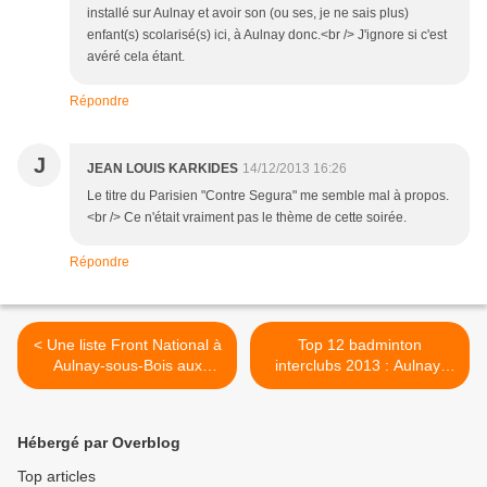
installé sur Aulnay et avoir son (ou ses, je ne sais plus)
enfant(s) scolarisé(s) ici, à Aulnay donc.<br /> J'ignore si c'est
avéré cela étant.
Répondre
J
JEAN LOUIS KARKIDES
14/12/2013 16:26
Le titre du Parisien "Contre Segura" me semble mal à propos.
<br /> Ce n'était vraiment pas le thème de cette soirée.
Répondre
< Une liste Front National à
Top 12 badminton
Aulnay-sous-Bois aux
interclubs 2013 : Aulnay-
municipales de 2014 ?
sous-Bois s’impose 5-3 face
à Bordeaux ! >
Hébergé par Overblog
Top articles