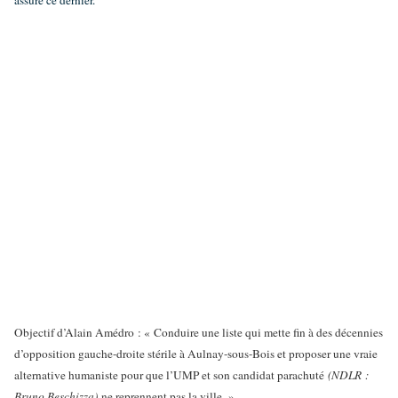
assure ce dernier.
Objectif d’Alain Amédro : « Conduire une liste qui mette fin à des décennies
d’opposition gauche-droite stérile à Aulnay-sous-Bois et proposer une vraie
alternative humaniste pour que l’UMP et son candidat parachuté
(NDLR :
Bruno Beschizza)
ne reprennent pas la ville. »