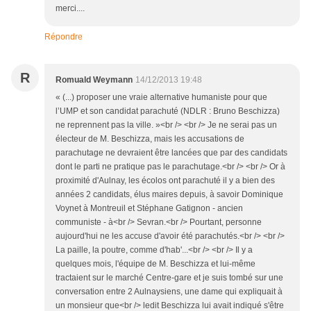
merci....
Répondre
R
Romuald Weymann
14/12/2013 19:48
« (...) proposer une vraie alternative humaniste pour que
l’UMP et son candidat parachuté (NDLR : Bruno Beschizza)
ne reprennent pas la ville. »<br /> <br /> Je ne serai pas un
électeur de M. Beschizza, mais les accusations de
parachutage ne devraient être lancées que par des candidats
dont le parti ne pratique pas le parachutage.<br /> <br /> Or à
proximité d'Aulnay, les écolos ont parachuté il y a bien des
années 2 candidats, élus maires depuis, à savoir Dominique
Voynet à Montreuil et Stéphane Gatignon - ancien
communiste - à<br /> Sevran.<br /> Pourtant, personne
aujourd'hui ne les accuse d'avoir été parachutés.<br /> <br />
La paille, la poutre, comme d'hab'...<br /> <br /> Il y a
quelques mois, l'équipe de M. Beschizza et lui-même
tractaient sur le marché Centre-gare et je suis tombé sur une
conversation entre 2 Aulnaysiens, une dame qui expliquait à
un monsieur que<br /> ledit Beschizza lui avait indiqué s'être