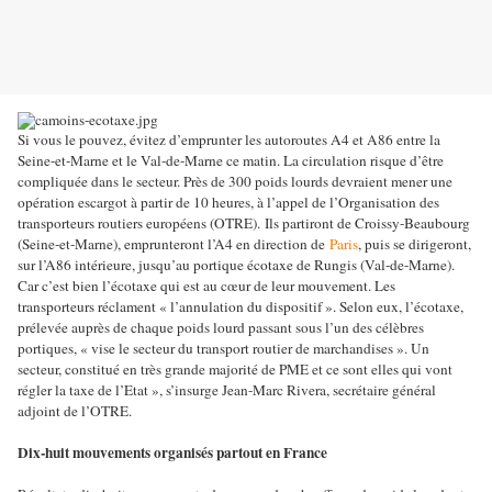
Si vous le pouvez, évitez d’emprunter les autoroutes A4 et A86 entre la
Seine-et-Marne et le Val-de-Marne ce matin. La circulation risque d’être
compliquée dans le secteur. Près de 300 poids lourds devraient mener une
opération escargot à partir de 10 heures, à l’appel de l’Organisation des
transporteurs routiers européens (OTRE).
Ils partiront de Croissy-Beaubourg
(Seine-et-Marne), emprunteront l’A4 en direction de
Paris
, puis se dirigeront,
sur l’A86 intérieure, jusqu’au portique écotaxe de Rungis (Val-de-Marne).
Car c’est bien l’écotaxe qui est au cœur de leur mouvement. Les
transporteurs réclament « l’annulation du dispositif ». Selon eux, l’écotaxe,
prélevée auprès de chaque poids lourd passant sous l’un des célèbres
portiques, « vise le secteur du transport routier de marchandises ». Un
secteur, constitué en très grande majorité de PME et ce sont elles qui vont
régler la taxe de l’Etat », s’insurge Jean-Marc Rivera, secrétaire général
adjoint de l’OTRE.
Dix-huit mouvements organisés partout en France