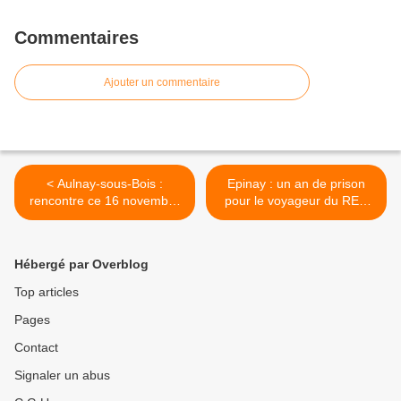
Commentaires
Ajouter un commentaire
< Aulnay-sous-Bois :
Epinay : un an de prison
rencontre ce 16 novembre
pour le voyageur du RER
2013 avec Maurice
ultraviolent >
Lemoine à 17h à la libraire
Folies d’encre !
Hébergé par Overblog
Top articles
Pages
Contact
Signaler un abus