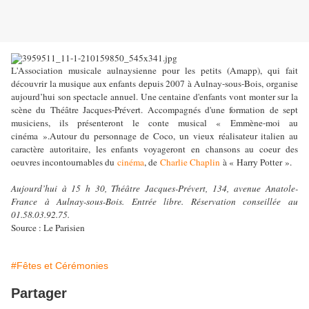
L'Association musicale aulnaysienne pour les petits (Amapp), qui fait
découvrir la musique aux enfants depuis 2007 à Aulnay-sous-Bois, organise
aujourd’hui son spectacle annuel. Une centaine d'enfants vont monter sur la
scène du Théâtre Jacques-Prévert. Accompagnés d'une formation de sept
musiciens, ils présenteront le conte musical « Emmène-moi au
cinéma ».
Autour du personnage de Coco, un vieux réalisateur italien au
caractère autoritaire, les enfants voyageront en chansons au coeur des
oeuvres incontournables du
cinéma
, de
Charlie Chaplin
à « Harry Potter ».
Aujourd’hui à 15 h 30, Théâtre Jacques-Prévert, 134, avenue Anatole-
France à Aulnay-sous-Bois. Entrée libre. Réservation conseillée au
01.58.03.92.75.
Source : Le Parisien
#Fêtes et Cérémonies
Partager