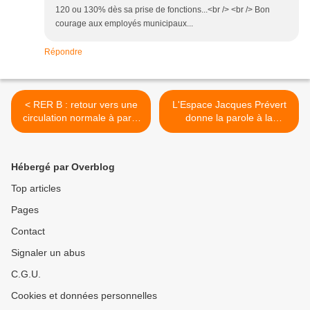
120 ou 130% dès sa prise de fonctions...<br /> <br /> Bon
courage aux employés municipaux...
Répondre
< RER B : retour vers une
L'Espace Jacques Prévert
circulation normale à partir
donne la parole à la
du lundi 30 janvier
jeunesse d'Aulnay-sous-
Bois (1979 - 2011) >
Hébergé par Overblog
Top articles
Pages
Contact
Signaler un abus
C.G.U.
Cookies et données personnelles