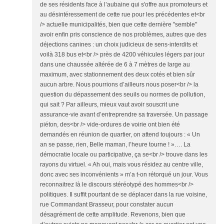
de ses résidents face à l’aubaine qui s'offre aux promoteurs et
au désintéressement de cette rue pour les précédentes et<br
/> actuelle municipalités, bien que cette dernière "semble"
avoir enfin pris conscience de nos problèmes, autres que des
déjections canines : un choix judicieux de sens-interdits et
voilà 318 bus et<br /> près de 4200 véhicules légers par jour
dans une chaussée altérée de 6 à 7 mètres de large au
maximum, avec stationnement des deux cotés et bien sûr
aucun arbre. Nous pourrions d’ailleurs nous poser<br /> la
question du dépassement des seuils ou normes de pollution,
qui sait ? Par ailleurs, mieux vaut avoir souscrit une
assurance-vie avant d’entreprendre sa traversée. Un passage
piéton, des<br /> vide-ordures de voirie ont bien été
demandés en réunion de quartier, on attend toujours : « Un
an se passe, rien, Belle maman, l’heure tourne ! »…. La
démocratie locale ou participative, ça se<br /> trouve dans les
rayons du virtuel. « Ah oui, mais vous résidez au centre ville,
donc avec ses inconvénients » m’a t-on rétorqué un jour. Vous
reconnaitrez là le discours stéréotypé des hommes<br />
politiques. Il suffit pourtant de se déplacer dans la rue voisine,
rue Commandant Brasseur, pour constater aucun
désagrément de cette amplitude. Revenons, bien que