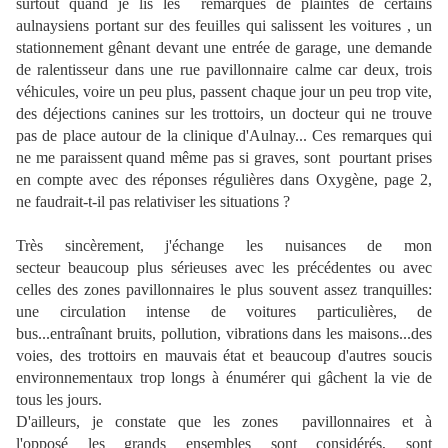
surtout quand je lis les remarques de plaintes de certains
aulnaysiens portant sur des feuilles qui salissent les voitures , un
stationnement gênant devant une entrée de garage, une demande
de ralentisseur dans une rue pavillonnaire calme car deux, trois
véhicules, voire un peu plus, passent chaque jour un peu trop vite,
des déjections canines sur les trottoirs, un docteur qui ne trouve
pas de place autour de la clinique d'Aulnay... Ces remarques qui
ne me paraissent quand même pas si graves, sont pourtant prises
en compte avec des réponses régulières dans Oxygène, page 2,
ne faudrait-t-il pas relativiser les situations ?
Très sincèrement, j'échange les nuisances de mon
secteur beaucoup plus sérieuses avec les précédentes ou avec
celles des zones pavillonnaires le plus souvent assez tranquilles:
une circulation intense de voitures particulières, de
bus...entraînant bruits, pollution, vibrations dans les maisons...des
voies, des trottoirs en mauvais état et beaucoup d'autres soucis
environnementaux trop longs à énumérer qui gâchent la vie de
tous les jours.
D'ailleurs, je constate que les zones pavillonnaires et à
l'opposé les grands ensembles sont considérés, sont