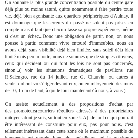
On souhaite la plus grande concentration possible du centre gare
déjà plus ou moins saturé, quitte notamment à faire perdre toute
vie, déjà bien agonisante aux quartiers périphériques d'Aulnay, il
est dommage que les erreurs du passé ne soient pas prises en
compte mais il faut que chacun fasse sa propre expérience, même
si c'est un échec...Donc une obligation de partir, non, on nous
pousse à partir, comment vivre entouré d'immeubles, nous en
avons déjà, sans visibilité déjà bien limitée, sans soleil déjà bien
limité mais peu importe, nous ne sommes que de simples citoyens,
ceux qui décident ou qui font les lois ne sont pas concernés,
sinon...( voir les situations dramatiques de pavillons rue
R.Salengro, rue du 14 juillet, rue G. Chauvin, ou autres à
venir...qui ont vu s'ériger devant eux, ou en mitoyenneté des murs
de 10, 15 m de haut, à qui le tour maintenant? à nous, à vous )
On assiste actuellement à des propositions d'achat par
des promoteurs(courriers réguliers adressés à des propriétaires
mitoyens dont je suis, surtout en zone UA) de tout ce qui pourrait
être intéressant de construire pour eux, pas pour nous, c'est
tellement intéressant dans cette zone où le maximum possible de
logements est permis, bien plus qu'ailleurs, où le maximum