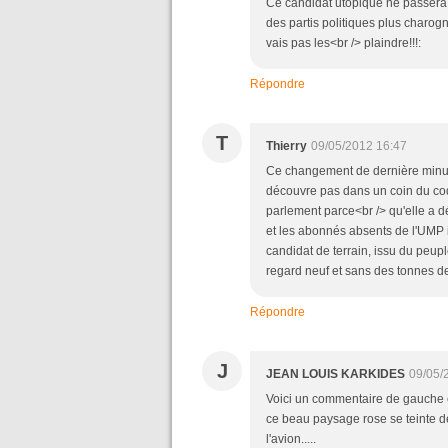
Ce candidat utopique ne passera j
des partis politiques plus charog
vais pas les<br /> plaindre!!!:
Répondre
T
Thierry
09/05/2012 16:47
Ce changement de dernière minut
découvre pas dans un coin du co
parlement parce<br /> qu'elle a d
et les abonnés absents de l'UMP i
candidat de terrain, issu du peupl
regard neuf et sans des tonnes de 
Répondre
J
JEAN LOUIS KARKIDES
09/05/
Voici un commentaire de gauche c
ce beau paysage rose se teinte de 
l'avion.....