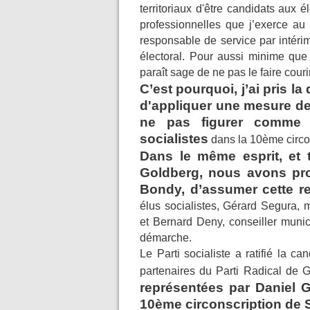
territoriaux d'être candidats aux él
professionnelles que j’exerce au 
responsable de service par intérim
électoral. Pour aussi minime que 
paraît sage de ne pas le faire cour
C’est pourquoi, j’ai pris l
d'appliquer une mesure d
ne pas figurer comme 
socialistes
dans la 10
ème
circ
Dans le même esprit, et 
Goldberg, nous avons pr
Bondy, d’assumer cette res
élus socialistes, Gérard Segura, m
et Bernard
Deny, conseiller munic
démarche.
Le Parti socialiste a ratifié la 
partenaires du Parti Radical de 
représentées par Daniel G
10
ème
circonscription de 