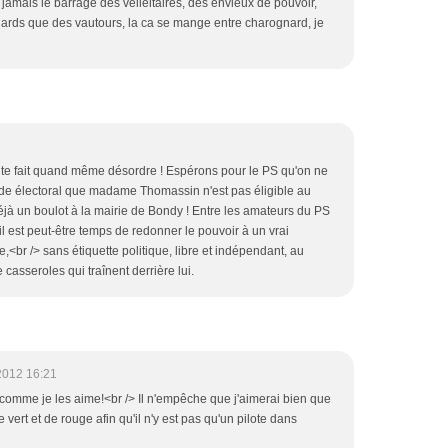
amais le barrage des velléitaires, des envieux de pouvoir,
nards que des vautours, la ca se mange entre charognard, je
e fait quand même désordre ! Espérons pour le PS qu'on ne
de électoral que madame Thomassin n'est pas éligible au
éjà un boulot à la mairie de Bondy ! Entre les amateurs du PS
l est peut-être temps de redonner le pouvoir à un vrai
e,<br /> sans étiquette politique, libre et indépendant, au
casseroles qui traînent derrière lui.
2012 16:21
omme je les aime!<br /> Il n'empêche que j'aimerai bien que
vert et de rouge afin qu'il n'y est pas qu'un pilote dans