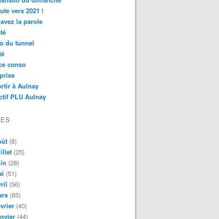
ute vers 2021 !
avez la parole
té
o du tunnel
té
ce conso
prise
rtir à Aulnay
ctif PLU Aulnay
VES
oût
(8)
illet
(25)
in
(28)
ai
(51)
ril
(56)
ars
(65)
vrier
(40)
nvier
(44)