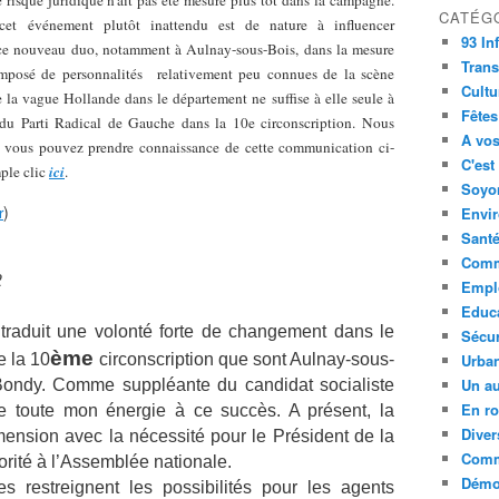
 risque juridique n'ait pas été mesuré plus tôt dans la campagne.
CATÉG
cet événement plutôt inattendu est de nature à influencer
93 In
e ce nouveau duo, notamment à Aulnay-sous-Bois, dans la mesure
Trans
mposé de personnalités
relativement peu connues de la scène
Cultu
 la vague Hollande dans le département ne suffise à elle seule à
Fêtes
t du Parti Radical de Gauche dans la 10e circonscription. Nous
A vos
, vous pouvez prendre connaissance de cette communication ci-
C'est
mple clic
ici
.
Soyon
)
r
Envi
Sant
Comm
2
Empl
Educ
 traduit une volonté forte de changement dans le
Sécur
ème
e la 10
circonscription que sont Aulnay-sous-
Urba
Un au
 Bondy. Comme suppléante du candidat socialiste
En ro
de toute mon énergie à ce succès. A présent, la
Diver
nsion avec la nécessité pour le Président de la
Comm
rité à l’Assemblée nationale.
Démoc
es restreignent les possibilités pour les agents