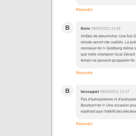
Répondre
B
Boris
09/05/2012 14:36
Arrêtez de pleurnicher. Une fois 
minute seront vite oubliés. La pol
monsieur<br /> Goldberg même s'i
que notre champion local Gérard G
terrain ne peuvent qu'appeler<br 
Répondre
B
bessaguet
09/05/2012 12:47
Pas d'aulnaysienne ni d'aulnaysie
Bourbon!<br /> Une occasion pour
espérant que l'intérêt des élect
Répondre