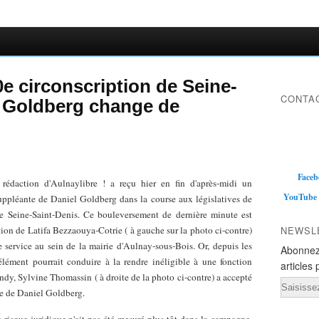
0e circonscription de Seine-
CONTAC
l Goldberg change de
Faceb
 rédaction d'Aulnaylibre ! a reçu hier en fin d'après-midi un
YouTube
pléante de Daniel Goldberg dans la course aux législatives de
de Seine-Saint-Denis. Ce bouleversement de dernière minute est
ation de Latifa Bezzaouya-Cotrie ( à gauche sur la photo ci-contre)
NEWSL
e service au sein de la mairie d'Aulnay-sous-Bois. Or, depuis les
Abonnez
élément pourrait conduire à la rendre inéligible à une fonction
articles 
ndy, Sylvine Thomassin ( à droite de la photo ci-contre) a accepté
Email
re de Daniel Goldberg.