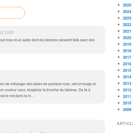
2025
2024
2023
2022
2021
12 13:57
2020
ut rose et un autre dont les dessins seraient faits avec des
2019
2018
2017
2016
2015
2014
2013
e mélanger des tubes de peinture rose, vert et rouge et
2012
on couleur caca. Imaginez la tronche du tableau. De là à
2011
ance est dans la m....
2010
2009
ARTIC