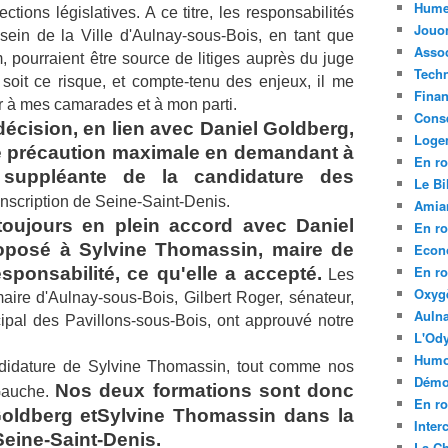
Hume
ections législatives. A ce titre, les responsabilités
Jouo
sein de la Ville d'Aulnay-sous-Bois, en tant que
Assoc
, pourraient être
source de litiges auprès du juge
Tech
soit ce risque, et compte-tenu des enjeux, il me
Fina
ir à mes camarades et à mon parti.
Conse
a décision, en lien avec Daniel Goldberg,
Loge
e précaution maximale en demandant à
En ro
suppléante de la candidature des
Le Bil
onscription de Seine-Saint-Denis.
Amia
toujours en plein accord avec Daniel
En ro
oposé à Sylvine Thomassin, maire de
Econ
En ro
ponsabilité, ce qu'elle a accepté.
Les
Oxyg
aire d'Aulnay-sous-Bois, Gilbert Roger, sénateur,
Aulna
ipal des Pavillons-sous-Bois, ont approuvé notre
L'Ody
Humo
candidature de Sylvine Thomassin, tout comme nos
Démo
Nos deux formations sont donc
Gauche.
En ro
oldberg et
Sylvine Thomassin dans la
Inte
Seine-Saint-Denis.
La C