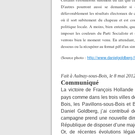
Certains s'étonneront surement du fait que ce
D'autres pourront aussi se demander si 
défavorablement les résultats électoraux d
où il sort subitement du chapeau et est co
politique locale. A moins, bien entendu, que
imposer les couleurs du Parti Socialiste e
verrons bien le moment venu. En attendant
dessous ou la récupérer au format pdf d'un si
http://www.danielgoldberg.f
(Source photo :
Fait à Aulnay-sous-Bois, le 8 mai 201
Communiqué
La victoire de François Hollande
pays comme dans les trois villes d
Bois, les Pavillons-sous-Bois et
Daniel Goldberg, j’ai contribué 
campagne prend une nouvelle dime
République de disposer d’une majo
Or, de récentes évolutions légal