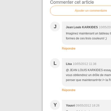
Commenter cet article
Ajouter un commentaire
J
Jean Louis KARKIDES
10/05/20
Imaginez maintenant un tableau to
formes de ces trois couleurs! ;)
Répondre
L
Lisa
10/05/2012 11:38
@ JEAN LOUIS KARKIDES essayez d
vous obtiendrez un drôle de marr
penser que maintenant<br /> la Fr
Répondre
Y
Yousri
09/05/2012 18:26