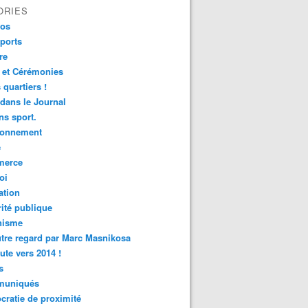
ORIES
fos
ports
re
 et Cérémonies
 quartiers !
 dans le Journal
s sport.
ronnement
é
erce
oi
ation
ité publique
nisme
tre regard par Marc Masnikosa
ute vers 2014 !
s
uniqués
ratie de proximité