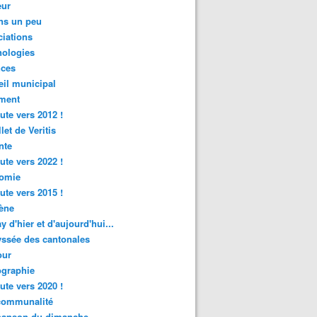
ur
ns un peu
iations
nologies
nces
il municipal
ment
ute vers 2012 !
let de Veritis
nte
ute vers 2022 !
omie
ute vers 2015 !
ène
y d'hier et d'aujourd'hui...
ssée des cantonales
ur
graphie
ute vers 2020 !
rcommunalité
hanson du dimanche