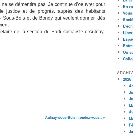
n ne se démentira pas. Je continue d’oeuvrer pour
En ro
de justice et de progrès, auprès des habitants
Vous 
s- Sous-Bois et de Bondy qui veulent donner, dès
Socié
ment.
L'éch
étaire de la section du Parti socialiste d’Aulnay-
Liber
Espa
Entre
Où so
Colle
ARCHI
2026
A
Ju
Ju
M
Av
Aulnay-sous-Bois : rendez-vous... »
M
Fé
Ja