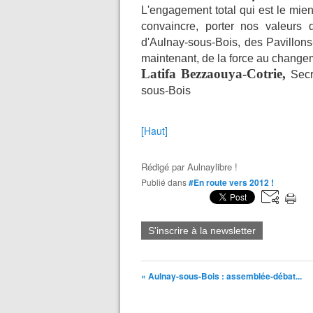
L'engagement total qui est le mie
convaincre, porter nos valeurs 
d'Aulnay-sous-Bois, des Pavillon
maintenant, de la force au change
Latifa Bezzaouya-Cotrie,
Secr
sous-Bois
[Haut]
Rédigé par
Aulnaylibre !
Publié dans
#En route vers 2012 !
S'inscrire à la newsletter
« Aulnay-sous-Bois : assemblée-débat...