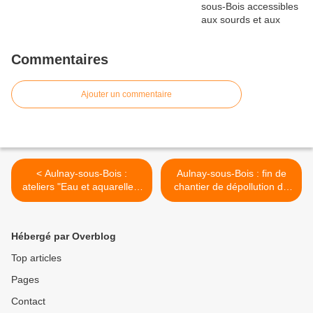
Commentaires
Ajouter un commentaire
< Aulnay-sous-Bois :
Aulnay-sous-Bois : fin de
ateliers "Eau et aquarelles"
chantier de dépollution de
à la Maison de
l'ancienne usine d'amiante
l'Environnement pendant
et réintégration du Bourg 2
les vacances scolaires
en vue ? >
Hébergé par Overblog
Top articles
Pages
Contact