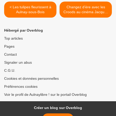
< Les tulipes fleurissent à
Changez d’ère avec les
Aulnay-sous-Bois
Croods au cinéma Jacques
Prévert d’Aulnay-sous-Bois
! >
Hébergé par Overblog
Top articles
Pages
Contact
Signaler un abus
C.G.U.
Cookies et données personnelles
Préférences cookies
Voir le profil de Aulnaylibre ! sur le portail Overblog
Créer un blog sur Overblog