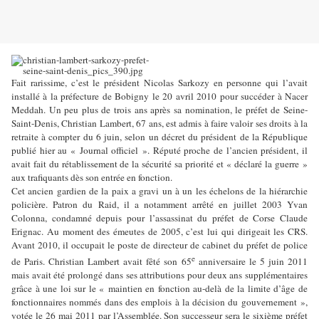
Fait rarissime, c’est le président Nicolas Sarkozy en personne qui l’avait
installé à la préfecture de Bobigny le 20 avril 2010 pour succéder à Nacer
Meddah. Un peu plus de trois ans après sa nomination, le préfet de Seine-
Saint-Denis, Christian Lambert, 67 ans, est admis à faire valoir ses droits à la
retraite à compter du 6 juin, selon un décret du président de la République
publié hier au « Journal officiel ». Réputé proche de l’ancien président, il
avait fait du rétablissement de la sécurité sa priorité et « déclaré la guerre »
aux trafiquants dès son entrée en fonction.
Cet ancien gardien de la paix a gravi un à un les échelons de la hiérarchie
policière. Patron du Raid, il a notamment arrêté en juillet 2003 Yvan
Colonna, condamné depuis pour l’assassinat du préfet de Corse Claude
Erignac. Au moment des émeutes de 2005, c’est lui qui dirigeait les CRS.
Avant 2010, il occupait le poste de directeur de cabinet du préfet de police
e
de Paris. Christian Lambert avait fêté son 65
anniversaire le 5 juin 2011
mais avait été prolongé dans ses attributions pour deux ans supplémentaires
grâce à une loi sur le « maintien en fonction au-delà de la limite d’âge de
fonctionnaires nommés dans des emplois à la décision du gouvernement »,
votée le 26 mai 2011 par l’Assemblée. Son successeur sera le sixième préfet