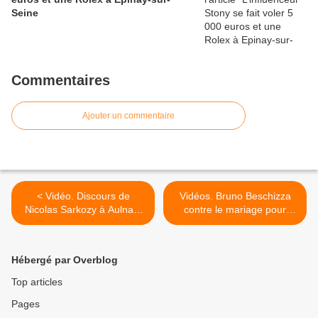
Seine
Commentaires
Ajouter un commentaire
< Vidéo. Discours de
Vidéos. Bruno Beschizza
Nicolas Sarkozy à Aulnay-
contre le mariage pour
sous-Bois le 15 novembre
tous, la théorie du genre et
2014 : patrimoine et
l’assistanat lors de la venue
taxation
de Nicolas Sarkozy à
Hébergé par Overblog
Aulnay-sous-Bois >
Top articles
Pages