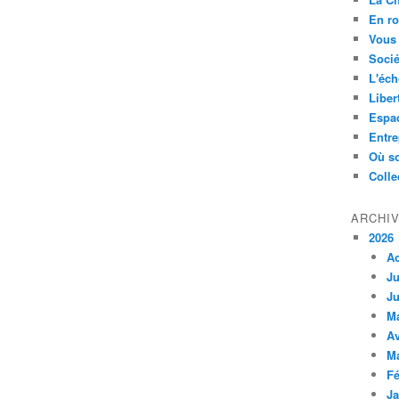
En ro
Vous 
Socié
L'éch
Liber
Espa
Entre
Où so
Colle
ARCHI
2026
A
Ju
Ju
M
Av
M
Fé
Ja