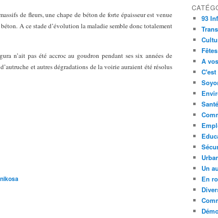
CATÉG
massifs de fleurs, une chape de béton de forte épaisseur est venue
93 In
u béton. A ce stade d’évolution la maladie semble donc totalement
Trans
Cultu
Fêtes
ra n’ait pas été accroc au goudron pendant ses six années de
A vos
d’autruche et autres dégradations de la voirie auraient été résolus
C'est
Soyon
Envi
Sant
Comm
Empl
Educ
Sécur
Urba
Un au
snikosa
En ro
Diver
Comm
Démoc