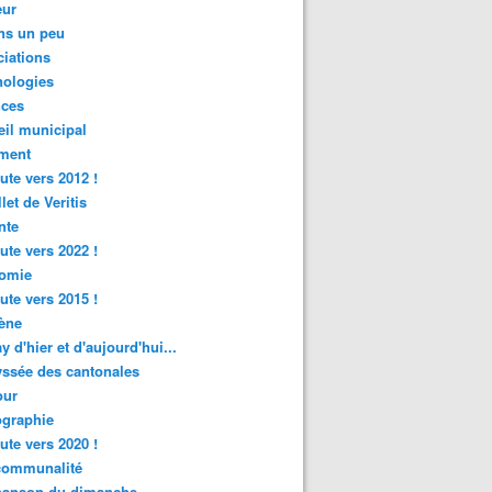
ur
ns un peu
iations
nologies
nces
il municipal
ment
ute vers 2012 !
let de Veritis
nte
ute vers 2022 !
omie
ute vers 2015 !
ène
y d'hier et d'aujourd'hui...
ssée des cantonales
ur
graphie
ute vers 2020 !
rcommunalité
hanson du dimanche