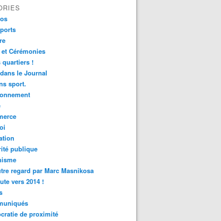
ORIES
fos
ports
re
 et Cérémonies
 quartiers !
 dans le Journal
s sport.
ronnement
é
erce
oi
ation
ité publique
nisme
tre regard par Marc Masnikosa
ute vers 2014 !
s
uniqués
ratie de proximité