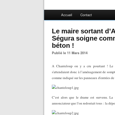
Accueil
Contact
Le maire sortant d’
Ségura soigne comme
béton !
Publié le 11 Mars 2014
A Chanteloup on y a cru pourtant ! Le ter
s'attendaient donc à l’aménagement de somptu
comme indiqué sur les panneaux d'entrées de 
C’est alors que le drame est survenu. La 
annonciateur que l’on redoutait tous : la dép