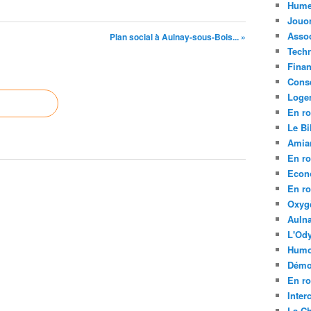
Hume
Jouo
Assoc
Plan social à Aulnay-sous-Bois... »
Tech
Fina
Conse
Loge
En ro
Le Bil
Amia
En ro
Econ
En ro
Oxyg
Aulna
L'Ody
Humo
Démo
En ro
Inte
La C