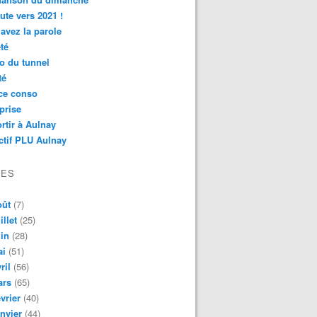
ute vers 2021 !
avez la parole
té
o du tunnel
té
ce conso
prise
rtir à Aulnay
ctif PLU Aulnay
VES
oût
(7)
illet
(25)
in
(28)
ai
(51)
ril
(56)
ars
(65)
vrier
(40)
nvier
(44)