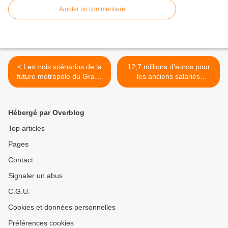
Ajouter un commentaire
< Les trois scénarios de la
12,7 millions d’euros pour
future métropole du Grand
les anciens salariés
Paris
licenciés de PSA Aulnay-
sous-Bois et Rennes >
Hébergé par Overblog
Top articles
Pages
Contact
Signaler un abus
C.G.U.
Cookies et données personnelles
Préférences cookies