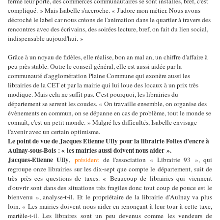
fermé leur porte, des commerces communautaires se sont installés, bref, c'est
compliqué. » Mais Isabelle s'accroche. « J'adore mon métier. Nous avons
décroché le label car nous créons de l'animation dans le quartier à travers des
rencontres avec des écrivains, des soirées lecture, bref, on fait du lien social,
indispensable aujourd'hui. »
Grâce à un noyau de fidèles, elle réalise, bon an mal an, un chiffre d'affaire à
peu près stable. Outre le conseil général, elle est aussi aidée par la
communauté d'agglomération Plaine Commune qui exonère aussi les
librairies de la CET et par la mairie qui lui loue des locaux à un prix très
modique. Mais cela ne suffit pas. C'est pourquoi, les librairies du
département se serrent les coudes. « On travaille ensemble, on organise des
évènements en commun, on se dépanne en cas de problème, tout le monde se
connaît, c'est un petit monde. » Malgré les difficultés, Isabelle envisage
l'avenir avec un certain optimisme.
Le point de vue de Jacques Etienne Ully pour la librairie Folies d’encre à
Aulnay-sous-Bois : « les mairies aussi doivent nous aider ».
Jacques-Etienne Ully
,
président
de l'association « Librairie 93 », qui
regroupe onze librairies sur les dix-sept que compte le département, suit de
très près ces questions de taxes. « Beaucoup de librairies qui viennent
d'ouvrir sont dans des situations très fragiles donc tout coup de pouce est le
bienvenu », analyse-t-il.
Et le propriétaire de la librairie d'Aulnay va plus
loin. « Les mairies doivent nous aider en renonçant à leur tour à cette taxe,
martèle-t-il. Les libraires sont un peu devenus comme les vendeurs de