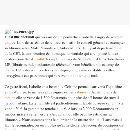
C'est une décision
qui va sans doute permettre à Isabelle Tingry de souffler
un peu. Lors de sa séance de rentrée, ce matin, le conseil général va exempter
sa librairie « les Mots Passants » à Aubervilliers, de la part départementale
de la CET, la contribution économique territoriale qui a remplacé la taxe
professionnelle.
Au
total
, les sept librairies de Seine-Saint-Denis, labellisées
LIR (librairies indépendantes de référence), vont bénéficier de ce coup de
pouce. Cette décision, certes symbolique, donne une véritable bouffée
d'oxygène à ces passionnés qui survivent tant bien que mal.
Ce geste fiscal, Isabelle en a besoin. « Cela me permet d'arriver à l'équilibre
en fin d'année. Je ne peux plus rogner sur les
salaires
. » Après 33 ans de
métier
, elle se verse de 1 300 € par mois pour plus de 45 heures de travail
hebdomadaire. La rentabilité est particulièrement faible puisque sur un livre
vendu 20 €, la gérante ne touche qu'1 €. Alors les 2 000 € économisés en
impôts, grâce à cette mesure, c'est autant qu'elle peut investir dans sa
librairie. « Nous sommes dans le quartier de la mairie depuis 13 ans mais il
faut le reconnaître, on survit plus qu'autre chose. Beaucoup de boutiques ont