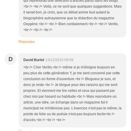
qui reprendrait une sélection d'articles parus dans les blogs.
<br /> <br /> Voilà, ce ne sont que quelques suggestions. Mais
il serait bon, je crois, que ce débat anime tout autant la
blogosphère aulnaysienne que la rédaction du magazine
Oxygène.<br /> <br /> Bien cordialement.<br /> <br /> Veritis.
<br /> <br /> <br />
Répondre
D
David Burlot
13/12/2010 09:58
<br /> Cher Veritis,<br /> même si je m'éloigne toujours en
peu plus de cette génération Y, je me sent concerné par cette
conclusion en forme d'ouverture.<br /> Blogueur je suis, et
donc je reste.<br /> Je blogue pour des raisons qui me sont
propres. Et viennent me lire celles et ceux qui passent par
chez moi par hasard ou habitude.<br /> Mais reproduire un
article, une idée, un échange dans un magazine fut-il
municipal ne m'intéresse pas. L'exercice n'est pas le même, la
pointe de folie ou de poésie n'est pas toujours facile<br />
d'accès.<br /> <br /> <br />