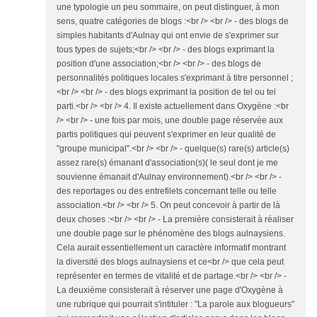
une typologie un peu sommaire, on peut distinguer, à mon
sens, quatre catégories de blogs :<br /> <br /> - des blogs de
simples habitants d'Aulnay qui ont envie de s'exprimer sur
tous types de sujets;<br /> <br /> - des blogs exprimant la
position d'une association;<br /> <br /> - des blogs de
personnalités politiques locales s'exprimant à titre personnel ;
<br /> <br /> - des blogs exprimant la position de tel ou tel
parti.<br /> <br /> 4. Il existe actuellement dans Oxygène :<br
/> <br /> - une fois par mois, une double page réservée aux
partis politiques qui peuvent s'exprimer en leur qualité de
"groupe municipal".<br /> <br /> - quelque(s) rare(s) article(s)
assez rare(s) émanant d'association(s)( le seul dont je me
souvienne émanait d'Aulnay environnement).<br /> <br /> -
des reportages ou des entrefilets concernant telle ou telle
association.<br /> <br /> 5. On peut concevoir à partir de là
deux choses :<br /> <br /> - La première consisterait à réaliser
une double page sur le phénomène des blogs aulnaysiens.
Cela aurait essentiellement un caractère informatif montrant
la diversité des blogs aulnaysiens et ce<br /> que cela peut
représenter en termes de vitalité et de partage.<br /> <br /> -
La deuxième consisterait à réserver une page d'Oxygène à
une rubrique qui pourrait s'intituler : "La parole aux blogueurs"