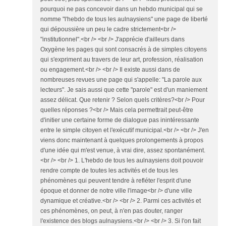
pourquoi ne pas concevoir dans un hebdo municipal qui se
nomme "l'hebdo de tous les aulnaysiens" une page de liberté
qui dépoussière un peu le cadre strictement<br />
"institutionnel".<br /> <br /> J'apprécie d'ailleurs dans
Oxygène les pages qui sont consacrés à de simples citoyens
qui s'expriment au travers de leur art, profession, réalisation
ou engagement.<br /> <br /> Il existe aussi dans de
nombreuses revues une page qui s'appelle: "La parole aux
lecteurs". Je sais aussi que cette "parole" est d'un maniement
assez délicat. Que retenir ? Selon quels critères?<br /> Pour
quelles réponses ?<br /> Mais cela permettrait peut-être
d'initier une certaine forme de dialogue pas inintéressante
entre le simple citoyen et l'exécutif municipal.<br /> <br /> J'en
viens donc maintenant à quelques prolongements à propos
d'une idée qui m'est venue, à vrai dire, assez spontanément.
<br /> <br /> 1. L'hebdo de tous les aulnaysiens doit pouvoir
rendre compte de toutes les activités et de tous les
phénomènes qui peuvent tendre à refléter l'esprit d'une
époque et donner de notre ville l'image<br /> d'une ville
dynamique et créative.<br /> <br /> 2. Parmi ces activités et
ces phénomènes, on peut, à n'en pas douter, ranger
l'existence des blogs aulnaysiens.<br /> <br /> 3. Si l'on fait