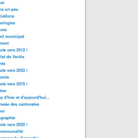
ur
ns un peu
iations
nologies
nces
il municipal
ment
ute vers 2012 !
let de Veritis
nte
ute vers 2022 !
omie
ute vers 2015 !
ène
y d'hier et d'aujourd'hui...
ssée des cantonales
ur
graphie
ute vers 2020 !
rcommunalité
hanson du dimanche