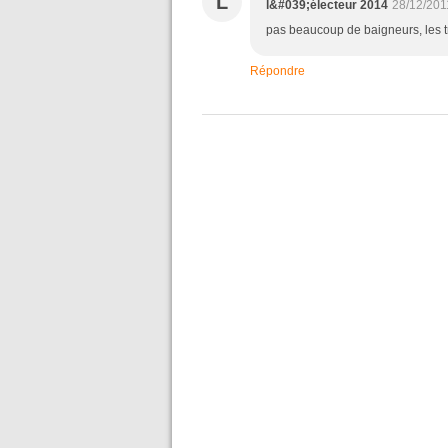
L
l&#039;électeur 2014
28/12/201
pas beaucoup de baigneurs, les tr
Répondre