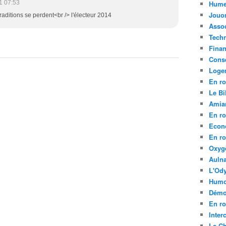
Hume
1 07:53
Jouo
aditions se perdent<br /> l'électeur 2014
Assoc
Tech
Fina
Conse
Loge
En ro
Le Bil
Amia
En ro
Econ
En ro
Oxyg
Aulna
L'Ody
Humo
Démo
En ro
Inte
La C