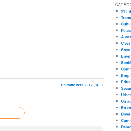
CATÉG
93 In
Trans
Cultu
Fêtes
A vos
C'est
Soyon
Envi
Sant
Comm
Empl
Educ
En route vers 2012 (8)... »
Sécur
Urba
Un au
En ro
Diver
Comm
Démoc