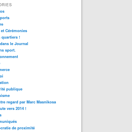
ORIES
fos
ports
re
 et Cérémonies
 quartiers !
 dans le Journal
s sport.
ronnement
é
erce
oi
ation
ité publique
nisme
tre regard par Marc Masnikosa
ute vers 2014 !
s
uniqués
ratie de proximité