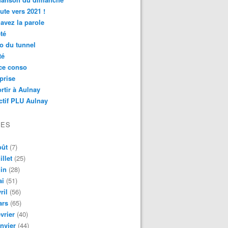
ute vers 2021 !
avez la parole
té
o du tunnel
té
ce conso
prise
rtir à Aulnay
ctif PLU Aulnay
VES
oût
(7)
illet
(25)
in
(28)
ai
(51)
ril
(56)
ars
(65)
vrier
(40)
nvier
(44)