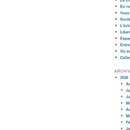
En ro
Vous 
Socié
L'éch
Liber
Espa
Entre
Où so
Colle
ARCHI
2026
A
Ju
Ju
M
Av
M
Fé
Ja