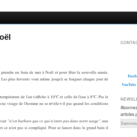
oël
CONTAC
à prendre un bain de mer à Noël et pour fêter la nouvelle année.
Faceb
. Les plus fervents vont même jusqu'à se baigner chaque jour de
YouTube
empérature de l'air s'affiche à 10°C et celle de l'eau à 8°C. Pas le
NEWSL
e vrai visage de l'homme ne se révèle-t-il pas quand les conditions
Abonnez
articles 
ivait
"n'est barbare que ce qui n'entre pas dans notre usage"
, une
Email
ent ce n'est pas si compliqué. Pour se lancer dans le grand bain il