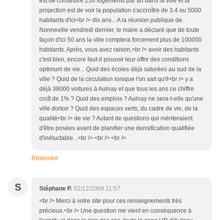
est de construire 250 logements par an dans la ville et la
projection est de voir la population s'accroître de 3,4 ou 5000
habitants d'ici<br /> dix ans... A la réunion publique de
Nonneville vendredi dernier, le maire a déclaré que de toute
façon d'ici 50 ans la ville comptera forcement plus de 100000
habitants. Après, vous avez raison,<br /> avoir des habitants
c'est bien, encore faut-il pouvoir leur offrir des conditions
optimum de vie... Quid des écoles déjà saturées au sud de la
ville ? Quid de la circulation lorsque l'on sait qu'il<br /> y a
déjà 38000 voitures à Aulnay et que tous les ans ce chiffre
croît de 1% ? Quid des emplois ? Aulnay ne sera-t-elle qu'une
ville dortoir ? Quid des espaces verts, du cadre de vie, de la
qualité<br /> de vie ? Autant de questions qui mériteraient
d'être posées avant de planifier une densification qualifiée
d'inéluctable...<br /> <br /> <br />
Répondre
S
Stéphane P.
02/12/2009 11:57
<br /> Merci à votre site pour ces renseignements très
précieux.<br /> Une question me vient en conséquence à