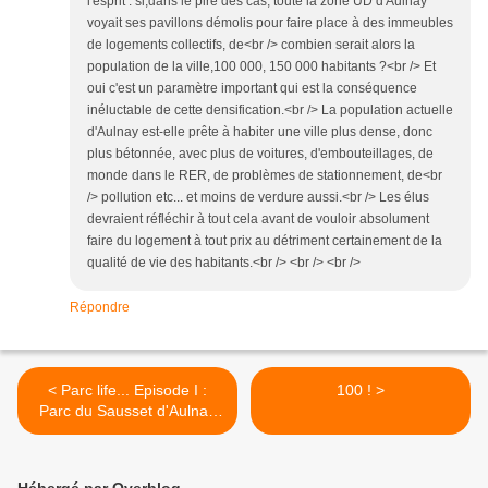
l'esprit : si,dans le pire des cas, toute la zone UD d'Aulnay
voyait ses pavillons démolis pour faire place à des immeubles
de logements collectifs, de<br /> combien serait alors la
population de la ville,100 000, 150 000 habitants ?<br /> Et
oui c'est un paramètre important qui est la conséquence
inéluctable de cette densification.<br /> La population actuelle
d'Aulnay est-elle prête à habiter une ville plus dense, donc
plus bétonnée, avec plus de voitures, d'embouteillages, de
monde dans le RER, de problèmes de stationnement, de<br
/> pollution etc... et moins de verdure aussi.<br /> Les élus
devraient réfléchir à tout cela avant de vouloir absolument
faire du logement à tout prix au détriment certainement de la
qualité de vie des habitants.<br /> <br /> <br />
Répondre
< Parc life... Episode I :
100 ! >
Parc du Sausset d'Aulnay
Sous Bois.