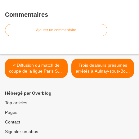
Commentaires
Ajouter un commentaire
< Diffusion du match de
Trois dealeurs présumés
coupe de la ligue Paris SG -
arrêtés à Aulnay-sous-Bois.
St-Etienne ce soir au New
5,7 kg de résine de
Resto à Aulnay-sous-Bois !
cannabis saisis. >
Hébergé par Overblog
Top articles
Pages
Contact
Signaler un abus