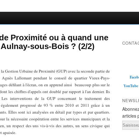
de Proximité ou à quand une
CONTAC
 Aulnay-sous-Bois ? (2/2)
la Gestion Urbaine de Proximité (GUP) avec la seconde partie de
Faceb
ce Agnès Lallemant pendant le conseil de quartier Vieux-Pays-
ages défilant à l'écran, on en apprend ainsi beaucoup plus sur le
YouTube
 les chiffres d'appels ont doublé par rapport à l'an dernier. Ils
 Les interventions de la GUP concernant le traitement des
NEWSL
t également progressé de 93 % entre 2010 et 2011 grâce à un
Abonnez
nts. Elles sont ici analysées en détail par types et par quartiers.
articles 
ur la nécessaire coopération entre les services municipaux et la
Email
n, un respect des uns vis-à-vis des autres, un sens civique qui
 et apaisée.