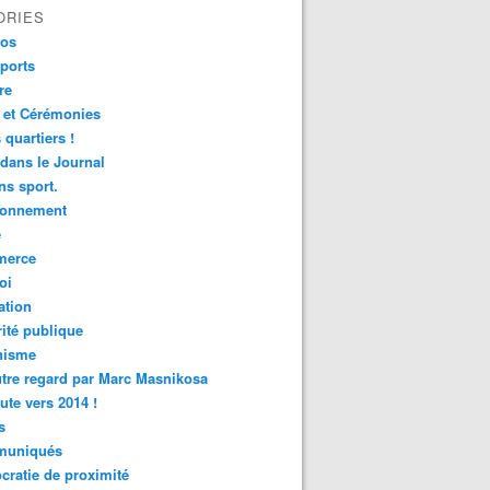
ORIES
fos
ports
re
 et Cérémonies
 quartiers !
 dans le Journal
s sport.
ronnement
é
erce
oi
ation
ité publique
nisme
tre regard par Marc Masnikosa
ute vers 2014 !
s
uniqués
ratie de proximité