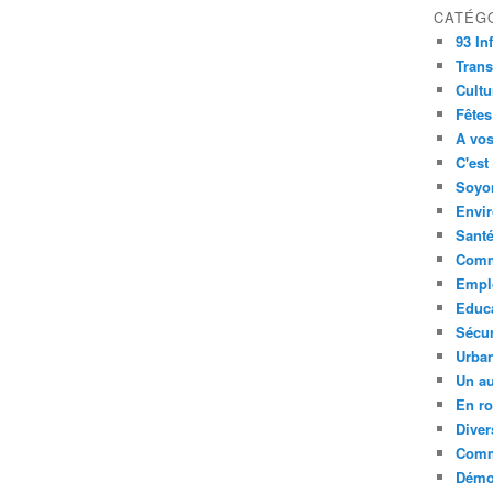
CATÉG
93 In
Trans
Cultu
Fêtes
A vos
C'est
Soyon
Envi
Sant
Comm
Empl
Educ
Sécur
Urba
Un au
En ro
Diver
Comm
Démoc