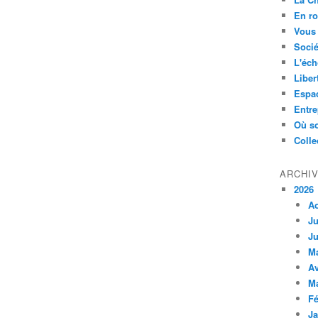
En ro
Vous 
Socié
L'éch
Liber
Espa
Entre
Où so
Colle
ARCHI
2026
A
Ju
Ju
M
Av
M
Fé
Ja