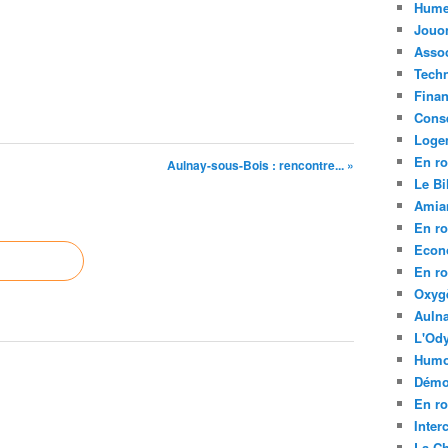
Hume
Jouo
Assoc
Tech
Fina
Conse
Loge
En ro
Aulnay-sous-Bois : rencontre... »
Le Bil
Amia
En ro
Econ
En ro
Oxyg
Aulna
L'Ody
Humo
Démo
En ro
Inte
La C