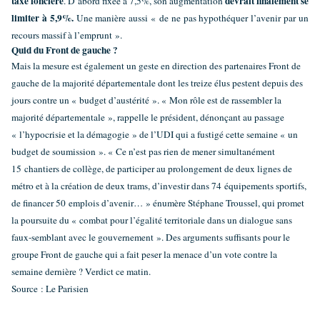
taxe foncière
devrait finalement se
. D’abord fixée à 7,5%, son augmentation
limiter à 5,9%.
Une manière aussi « de ne pas hypothéquer l’avenir par un
recours massif à l’emprunt ».
Quid du Front de gauche ?
Mais la mesure est également un geste en direction des partenaires Front de
gauche de la majorité départementale dont les treize élus pestent depuis des
jours contre un « budget d’austérité ». « Mon rôle est de rassembler la
majorité départementale », rappelle le président, dénonçant au passage
« l’hypocrisie et la démagogie » de l’UDI qui a fustigé cette semaine « un
budget de soumission ». « Ce n’est pas rien de mener simultanément
15 chantiers de collège, de participer au prolongement de deux lignes de
métro et à la création de deux trams, d’investir dans 74 équipements sportifs,
de financer 50 emplois d’avenir… » énumère Stéphane Troussel, qui promet
la poursuite du « combat pour l’égalité territoriale dans un dialogue sans
faux-semblant avec le gouvernement ». Des arguments suffisants pour le
groupe Front de gauche qui a fait peser la menace d’un vote contre la
semaine dernière ? Verdict ce matin.
Source : Le Parisien