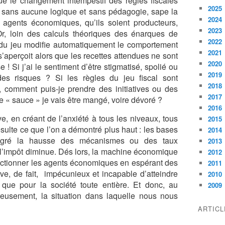
ue le changement intempestif des règles fiscales
2025
t sans aucune logique et sans pédagogie, sape la
2024
gents économiques, qu’ils soient producteurs,
2023
, loin des calculs théoriques des énarques de
2022
 du jeu modifie automatiquement le comportement
2021
’aperçoit alors que les recettes attendues ne sont
2020
! Si j’ai le sentiment d’être stigmatisé, spolié ou
2019
des risques ? Si les règles du jeu fiscal sont
2018
, comment puis-je prendre des initiatives ou des
2017
e « sauce » je vais être mangé, voire dévoré ?
2016
ive, en créant de l’anxiété à tous les niveaux, tous
2015
résulte ce que l’on a démontré plus haut : les bases
2014
malgré la hausse des mécanismes ou des taux
2013
 l’impôt diminue. Dés lors, la machine économique
2012
ponctionner les agents économiques en espérant des
2011
uve, de fait, impécunieux et incapable d’atteindre
2010
 que pour la société toute entière. Et donc, au
2009
reusement, la situation dans laquelle nous nous
ARTIC