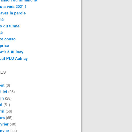
ute vers 2021 !
avez la parole
té
o du tunnel
té
ce conso
prise
rtir à Aulnay
ctif PLU Aulnay
VES
oût
(6)
illet
(25)
in
(28)
ai
(51)
ril
(56)
ars
(65)
vrier
(40)
nvier
(44)