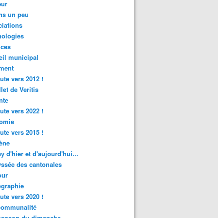
ur
ns un peu
iations
nologies
nces
il municipal
ment
ute vers 2012 !
let de Veritis
nte
ute vers 2022 !
omie
ute vers 2015 !
ène
y d'hier et d'aujourd'hui...
ssée des cantonales
ur
graphie
ute vers 2020 !
rcommunalité
hanson du dimanche