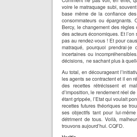
Comment ne pas voir, en effet, q
voire le matraquage subi, souven
base même de la confiance des a
consommateurs ou épargnants. Or
Bercy, le changement des règles
des acteurs économiques. Et l’on s
pas au rendez-vous ! Et pour cause 
matraqué, pourquoi prendrai-je 
incertaines ou incompréhensibles
décisions, ne sachant plus à quell
Au total, en décourageant l’initiat
les agents se contractent et il en 
des recettes rétrécissent et 
d’imposition, le rendement réel de
étant grippée, l’Etat qui voulait 
recettes futures théoriques se tro
ses objectifs tant pour lui-même
détriment de tous. Voilà, malheu
trouvons aujourd’hui. CQFD.