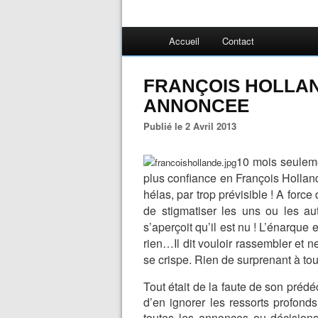
Accueil
Contact
FRANÇOIS HOLLA
ANNONCEE
Publié le 2 Avril 2013
10 mois seuleme
plus confiance en François Holland
hélas, par trop prévisible ! A force
de stigmatiser les uns ou les aut
s’aperçoit qu’il est nu ! L’énarque
rien…Il dit vouloir rassembler et ne
se crispe. Rien de surprenant à tou
Tout était de la faute de son prédéce
d’en ignorer les ressorts profonds
toutes les annonces ou décisions 