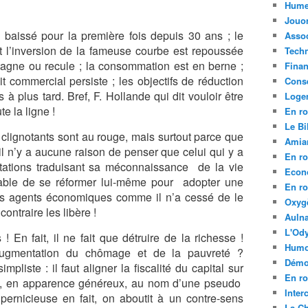
Hume
Jouo
 baissé pour la première fois depuis 30 ans ; le
Assoc
 l’inversion de la fameuse courbe est repoussée
Tech
tagne ou recule ; la consommation est en berne ;
Fina
cit commercial persiste ; les objectifs de réduction
Conse
 à plus tard. Bref, F. Hollande qui dit vouloir être
Loge
te la ligne !
En ro
Le Bil
clignotants sont au rouge, mais surtout parce que
Amia
 il n’y a aucune raison de penser que celui qui y a
En ro
ntations traduisant sa méconnaissance de la vie
Econ
pable de se réformer lui-même pour adopter une
En ro
 les agents économiques comme il n’a cessé de le
Oxyg
contraire les libère !
Aulna
L'Ody
! En fait, il ne fait que détruire de la richesse !
Humo
augmentation du chômage et de la pauvreté ?
Démo
liste : il faut aligner la fiscalité du capital sur
En ro
ors, en apparence généreux, au nom d’une pseudo
Inte
 pernicieuse en fait, on aboutit à un contre-sens
La C