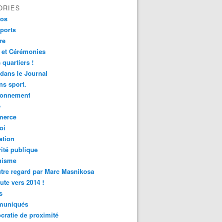
ORIES
fos
ports
re
 et Cérémonies
 quartiers !
 dans le Journal
s sport.
ronnement
é
erce
oi
ation
ité publique
nisme
tre regard par Marc Masnikosa
ute vers 2014 !
s
uniqués
ratie de proximité