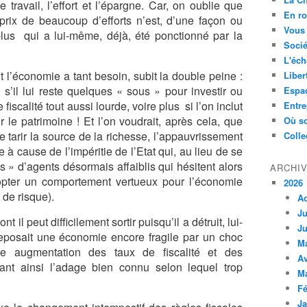
travail, l’effort et l’épargne. Car, on oublie que
En ro
prix de beaucoup d’efforts n’est, d’une façon ou
Vous 
rplus qui a lui-même, déjà, été ponctionné par la
Socié
L'éch
t l’économie a tant besoin, subit la double peine :
Liber
s, s’il lui reste quelques « sous » pour investir ou
Espa
iscalité tout aussi lourde, voire plus si l’on inclut
Entre
r le patrimoine ! Et l’on voudrait, après cela, que
Où so
e tarir la source de la richesse, l’appauvrissement
Colle
e à cause de l’impéritie de l’Etat qui, au lieu de se
s » d’agents désormais affaiblis qui hésitent alors
ARCHI
dopter un comportement vertueux pour l’économie
2026
 de risque).
A
Ju
 il peut difficilement sortir puisqu’il a détruit, lui-
Ju
eposait une économie encore fragile par un choc
M
ne augmentation des taux de fiscalité et des
Av
iant ainsi l’adage bien connu selon lequel trop
M
Fé
Ja