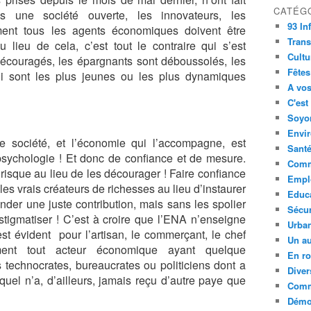
CATÉG
 une société ouverte, les innovateurs, les
93 In
ment tous les agents économiques doivent être
Trans
ieu de cela, c’est tout le contraire qui s’est
Cultu
découragés, les épargnants sont déboussolés, les
Fêtes
i sont les plus jeunes ou les plus dynamiques
A vos
C'est
Soyon
Envi
e société, et l’économie qui l’accompagne, est
Sant
 psychologie ! Et donc de confiance et de mesure.
Comm
 le risque au lieu de les décourager ! Faire confiance
Empl
es vrais créateurs de richesses au lieu d’instaurer
Educ
der une juste contribution, mais sans les spolier
Sécur
es stigmatiser ! C’est à croire que l’ENA n’enseigne
Urba
st évident pour l’artisan, le commerçant, le chef
Un au
ement tout acteur économique ayant quelque
En ro
 technocrates, bureaucrates ou politiciens dont a
Diver
equel n’a, d’ailleurs, jamais reçu d’autre paye que
Comm
Démoc