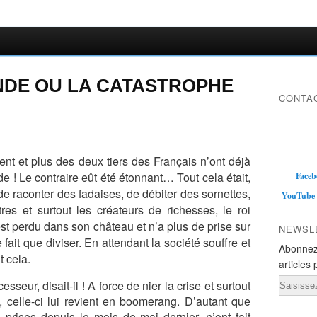
NDE OU LA CATASTROPHE
CONTAC
nt et plus des deux tiers des Français n’ont déjà
e ! Le contraire eût été étonnant… Tout cela était,
Faceb
 de raconter des fadaises, de débiter des sornettes,
YouTube
res et surtout les créateurs de richesses, le roi
 est perdu dans son château et n’a plus de prise sur
NEWSL
 fait que diviser. En attendant la société souffre et
Abonnez
t cela.
articles 
Email
sseur, disait-il ! A force de nier la crise et surtout
, celle-ci lui revient en boomerang. D’autant que
prises depuis le mois de mai dernier, n’ont fait