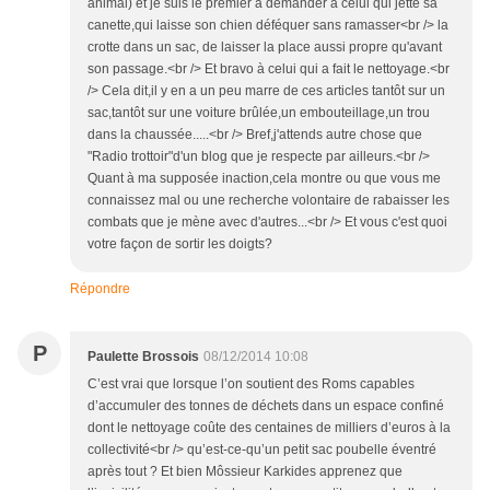
animal) et je suis le premier à demander à celui qui jette sa
canette,qui laisse son chien déféquer sans ramasser<br /> la
crotte dans un sac, de laisser la place aussi propre qu'avant
son passage.<br /> Et bravo à celui qui a fait le nettoyage.<br
/> Cela dit,il y en a un peu marre de ces articles tantôt sur un
sac,tantôt sur une voiture brûlée,un embouteillage,un trou
dans la chaussée.....<br /> Bref,j'attends autre chose que
"Radio trottoir"d'un blog que je respecte par ailleurs.<br />
Quant à ma supposée inaction,cela montre ou que vous me
connaissez mal ou une recherche volontaire de rabaisser les
combats que je mène avec d'autres...<br /> Et vous c'est quoi
votre façon de sortir les doigts?
Répondre
P
Paulette Brossois
08/12/2014 10:08
C’est vrai que lorsque l’on soutient des Roms capables
d’accumuler des tonnes de déchets dans un espace confiné
dont le nettoyage coûte des centaines de milliers d’euros à la
collectivité<br /> qu’est-ce-qu’un petit sac poubelle éventré
après tout ? Et bien Môssieur Karkides apprenez que