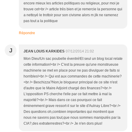
encore mieux les articles politiques ou religieux, pour moi je
trouve cet<br /> article très bien et je remercie la personne qui
a nettoyé le trottoir pour son civisme alors m jlk ne ramenez
pas tout a la politique
Répondre
J
JEAN LOUIS KARKIDES
07/12/2014 21:02
Mon Dieu!Un sac poubelle éventré!Et seul un blog local relate
cette information!<br /> C'est la preuve qu'une monstrueuse
machinerie se met en place pour ne pas divulguer de faits si
horribles!<br /> Qui est aux commandes de cette machinerie?
<br /> Beschizza?Non,le blogueur principal de ce site n'est
d'autre que le Maire Adjoint chargé des finances?<br />
L'opposition PS cherche t'elle par ce fait mettre à mal la
majorité?<br /> Mais dans ce cas pourquoi ce fait
éminemment grave ressort-il sur le site d'Aulnay Libre?<br />
Des questions oh,combien importantes qui montrent que
nous ne savons pas tout,que nous sommes manipulés par la
CIA?,des extraterrestres?<br /> Je n'en dors plus!