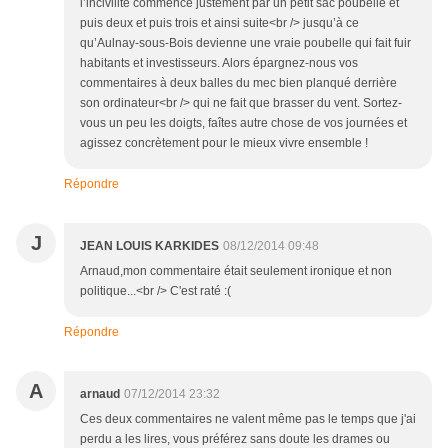
l’incivilité commence justement par un petit sac poubelle et
puis deux et puis trois et ainsi suite<br /> jusqu’à ce
qu’Aulnay-sous-Bois devienne une vraie poubelle qui fait fuir
habitants et investisseurs. Alors épargnez-nous vos
commentaires à deux balles du mec bien planqué derrière
son ordinateur<br /> qui ne fait que brasser du vent. Sortez-
vous un peu les doigts, faîtes autre chose de vos journées et
agissez concrètement pour le mieux vivre ensemble !
Répondre
J
JEAN LOUIS KARKIDES
08/12/2014 09:48
Arnaud,mon commentaire était seulement ironique et non
politique...<br /> C'est raté :(
Répondre
A
arnaud
07/12/2014 23:32
Ces deux commentaires ne valent même pas le temps que j'ai
perdu a les lires, vous préférez sans doute les drames ou