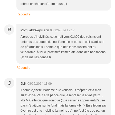
même en chacun d'entre nous. ;-)
Répondre
R
Romuald Weymann
08/12/2014 12:17
A propos d'incivilités, cette nuit vers 01h00 des voisins ont
entendu des coups de feu, l'une d'elle pensait qu'il s'agissait
de pétards mais il semble que des individus tiraient au
vélodrome, à<br /> proximité immédiate donc des habitations
(et de ma résidence !)...
Répondre
J
JLK
08/12/2014 11:09
Il semble,chère Madame que vous vous mépreniez à mon
sujet.<br /> Peut être par ce que je représente à vos yeux....
<br /> Cette critique ironique (que certains apprécient,d'autre
pas) n'était pas sur le fond mais la forme.<br /> En effet un sac
éventré est une incivilité (à moins qu'il ne l'est été que par un