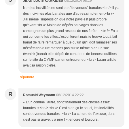
JEAN LOUIS KARKIDES
09/12/2014 08:19
Non,les incivilités ne sont pas "devenues" banales.<br /> Il y a
des incivilités plus banales que d'autres,simplement.<br />
J'ai même l'impression que notre pays est plus propre
qu'avant.<br /> Moins de dépôts sauvages dans les
campagnes,un plus grand respect de nos forêts....<br /> En ce
qui concerne les villes,c'est différent mais je trouve tout à fait
banal de faire remarquer à quelqu'un qu'il doit ramasser ses
déchêts<br /> Ne mettons pas sur le même plan un sac
éventré (banal) et le dépôt de centaines de tonnes souillées
sur le site du CMMP par un entrepreneur.<br /> Là,un article
avait sa raison d'être.
Répondre
R
Romuald Weymann
08/12/2014 22:22
« L'un comme l'autre, sont finalement des choses assez
banales. »<br /> <br /> C'est bien ça le souci, les incivilités
sont devenues banales...<br /> La culture de l'excuse, du «
c'est pas si grave, y a pire ! », encore et toujours.