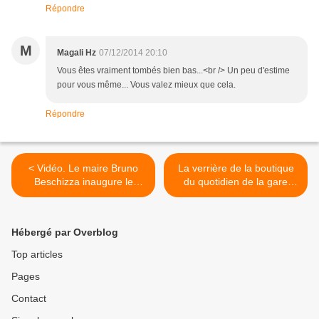
Répondre
M
Magali Hz
07/12/2014 20:10
Vous êtes vraiment tombés bien bas...<br /> Un peu d'estime
pour vous même... Vous valez mieux que cela.
Répondre
< Vidéo. Le maire Bruno
La verrière de la boutique
Beschizza inaugure le
du quotidien de la gare
marché de Noël d’Aulnay-
RER B d’Aulnay-sous-Bois
sous-Bois
est installée >
Hébergé par Overblog
Top articles
Pages
Contact