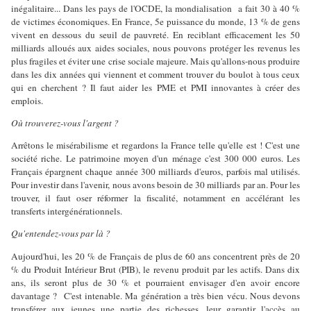
inégalitaire... Dans les pays de l'OCDE, la mondialisation
a fait 30 à 40 %
de victimes économiques. En France, 5e puissance du monde, 13 % de gens
vivent en dessous du seuil de pauvreté. En reciblant efficacement les 50
milliards alloués aux aides sociales, nous pouvons protéger les revenus les
plus fragiles et éviter une crise sociale majeure. Mais qu'allons-nous produire
dans les dix années qui viennent et comment trouver du boulot à tous ceux
qui en cherchent ? Il faut aider les PME et PMI innovantes à créer des
emplois.
Où trouverez-vous l'argent ?
Arrêtons le misérabilisme et regardons la France telle qu'elle est ! C'est une
société riche. Le patrimoine moyen d'un ménage c'est 300 000 euros. Les
Français épargnent chaque année 300 milliards d'euros, parfois mal utilisés.
Pour investir dans l'avenir, nous avons besoin de 30 milliards par an. Pour les
trouver, il faut oser réformer la fiscalité, notamment en accélérant les
transferts intergénérationnels.
Qu'entendez-vous par là ?
Aujourd'hui, les 20 % de Français de plus de 60 ans concentrent près de 20
% du Produit Intérieur Brut (PIB), le revenu produit par les actifs. Dans dix
ans, ils seront plus de 30 % et pourraient envisager d'en avoir encore
davantage ?
C'est intenable. Ma génération a très bien vécu. Nous devons
transférer aux jeunes une partie des richesses, leur garantir l'accès au