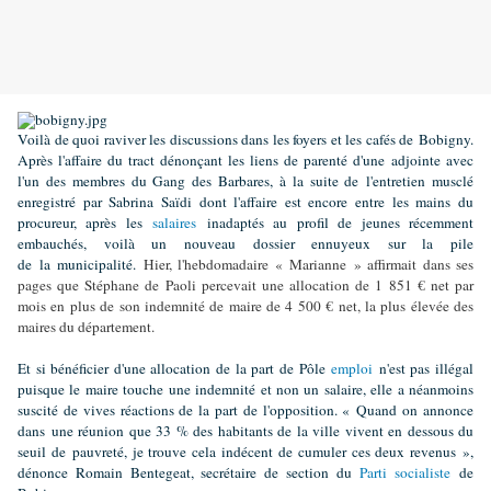
Voilà de quoi raviver les discussions dans les foyers et les cafés de Bobigny.
Après l'affaire du tract dénonçant les liens de parenté d'une adjointe avec
l'un des membres du Gang des Barbares, à la suite de l'entretien musclé
enregistré par Sabrina Saïdi dont l'affaire est encore entre les mains du
procureur, après les
salaires
inadaptés au profil de jeunes récemment
embauchés, voilà un nouveau dossier ennuyeux sur la pile
de la municipalité.
Hier, l'hebdomadaire « Marianne » affirmait dans ses
pages que Stéphane de Paoli percevait une allocation de 1 851 € net par
mois en plus de son indemnité de maire de 4 500 € net, la plus élevée des
maires du département.
Et si bénéficier d'une allocation de la part de Pôle
emploi
n'est pas illégal
puisque le maire touche une indemnité et non un salaire, elle a néanmoins
suscité de vives réactions de la part de l'opposition. « Quand on annonce
dans une réunion que 33 % des habitants de la ville vivent en dessous du
seuil de pauvreté, je trouve cela indécent de cumuler ces deux revenus »,
dénonce Romain Bentegeat, secrétaire de section du
Parti socialiste
de