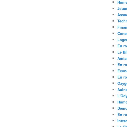
Hume
Jouo
Assoc
Tech
Fina
Conse
Loge
En ro
Le Bil
Amia
En ro
Econ
En ro
Oxyg
Aulna
L'Ody
Humo
Démo
En ro
Inte
La C