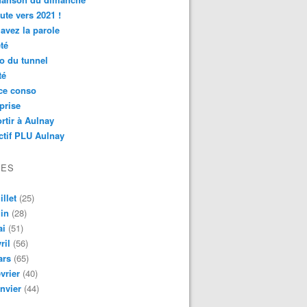
ute vers 2021 !
avez la parole
té
o du tunnel
té
ce conso
prise
rtir à Aulnay
ctif PLU Aulnay
VES
illet
(25)
in
(28)
ai
(51)
ril
(56)
ars
(65)
vrier
(40)
nvier
(44)