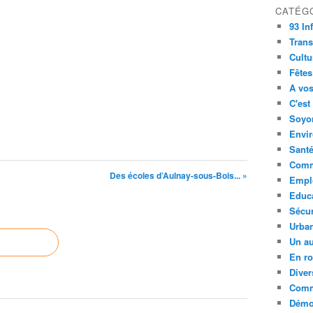
CATÉG
93 In
Trans
Cultu
Fêtes
A vos
C'est
Soyon
Envi
Sant
Comm
Des écoles d’Aulnay-sous-Bois... »
Empl
Educ
Sécur
Urba
Un au
En ro
Diver
Comm
Démoc