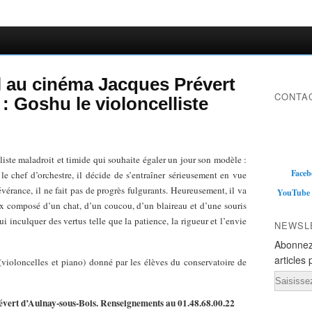
l au cinéma Jacques Prévert
CONTAC
: Goshu le violoncelliste
iste maladroit et timide qui souhaite égaler un jour son modèle :
Faceb
chef d’orchestre, il décide de s’entraîner sérieusement en vue
vérance, il ne fait pas de progrès fulgurants. Heureusement, il va
YouTube
ux composé d’un chat, d’un coucou, d’un blaireau et d’une souris
i inculquer des vertus telle que la patience, la rigueur et l’envie
NEWSL
Abonnez
articles 
(violoncelles et piano) donné par les élèves du conservatoire de
Email
vert d’Aulnay-sous-Bois. Renseignements au 01.48.68.00.22