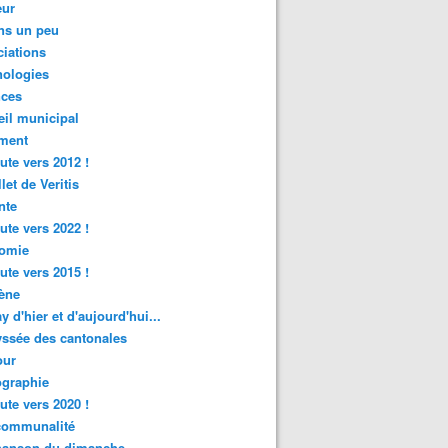
ur
ns un peu
iations
nologies
nces
il municipal
ment
ute vers 2012 !
let de Veritis
nte
ute vers 2022 !
omie
ute vers 2015 !
ène
y d'hier et d'aujourd'hui...
ssée des cantonales
ur
graphie
ute vers 2020 !
rcommunalité
hanson du dimanche