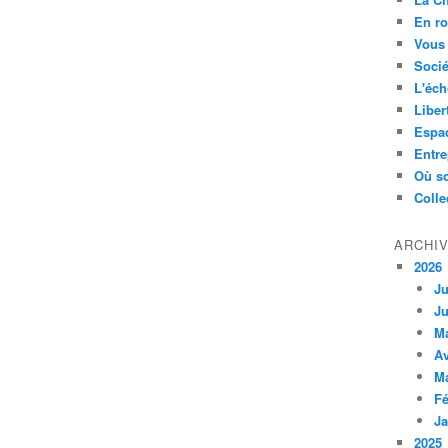
En ro
Vous 
Socié
L'éch
Liber
Espa
Entre
Où so
Colle
ARCHI
2026
Ju
Ju
M
Av
M
Fé
Ja
2025