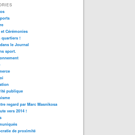
ORIES
fos
ports
re
 et Cérémonies
 quartiers !
 dans le Journal
s sport.
ronnement
é
erce
oi
ation
ité publique
nisme
tre regard par Marc Masnikosa
ute vers 2014 !
s
uniqués
ratie de proximité