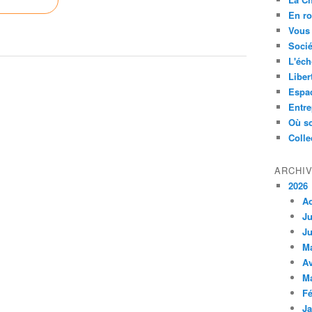
En ro
Vous 
Socié
L'éch
Liber
Espa
Entre
Où so
Colle
ARCHI
2026
A
Ju
Ju
M
Av
M
Fé
Ja