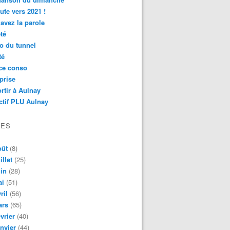
ute vers 2021 !
avez la parole
té
o du tunnel
té
ce conso
prise
rtir à Aulnay
ctif PLU Aulnay
VES
oût
(8)
illet
(25)
in
(28)
ai
(51)
ril
(56)
ars
(65)
vrier
(40)
nvier
(44)