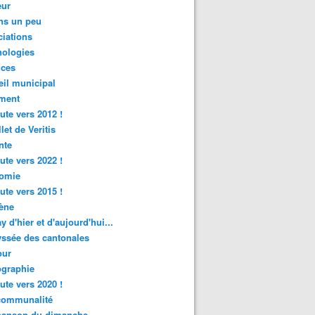
ur
ns un peu
iations
nologies
nces
il municipal
ment
ute vers 2012 !
let de Veritis
nte
ute vers 2022 !
omie
ute vers 2015 !
ène
y d'hier et d'aujourd'hui...
ssée des cantonales
ur
graphie
ute vers 2020 !
rcommunalité
hanson du dimanche