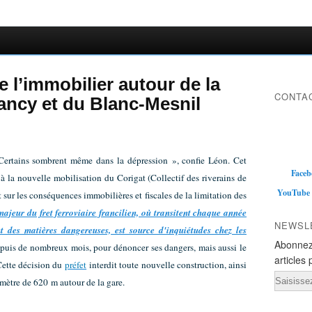
e l’immobilier autour de la
CONTAC
rancy et du Blanc-Mesnil
Certains sombrent même dans la dépression », confie Léon. Cet
Faceb
à la nouvelle mobilisation du Corigat (Collectif des riverains de
YouTube
t sur les conséquences immobilières et fiscales de la limitation des
majeur du fret ferroviaire francilien, où transitent chaque année
NEWSL
des matières dangereuses, est source d'inquiétudes chez les
Abonnez
epuis de nombreux mois, pour dénoncer ses dangers, mais aussi le
articles 
Cette décision du
préfet
interdit toute nouvelle construction, ainsi
Email
imètre de 620 m autour de la gare.