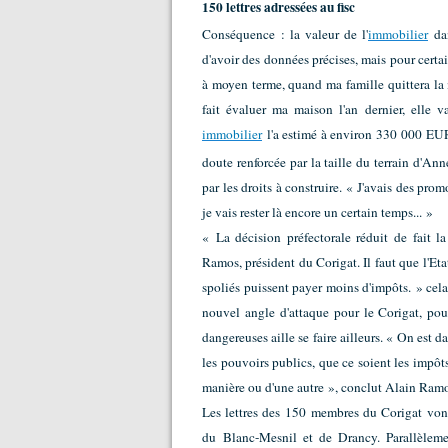
150 lettres adressées au fisc
Conséquence : la valeur de l'
immobilier
dan
d'avoir des données précises, mais pour certain
à moyen terme, quand ma famille quittera la
fait évaluer ma maison l'an dernier, elle
immobilier
l'a estimé à environ 330 000 EUR
doute renforcée par la taille du terrain d'A
par les droits à construire. « J'avais des pr
je vais rester là encore un certain temps... »
« La décision préfectorale réduit de fait l
Ramos, président du Corigat. Il faut que l'Et
spoliés puissent payer moins d'impôts. » cela 
nouvel angle d'attaque pour le Corigat, pour 
dangereuses aille se faire ailleurs. « On est
les pouvoirs publics, que ce soient les impôt
manière ou d'une autre », conclut Alain Ramo
Les lettres des 150 membres du Corigat vont
du Blanc-Mesnil et de Drancy. Parallèlemen