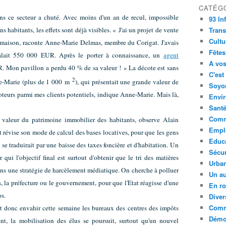
CATÉG
s ce secteur a chuté. Avec moins d'un an de recul, impossible
93 In
s habitants, les effets sont déjà visibles. « J'ai un projet de vente
Trans
Cultu
 maison, raconte Anne-Marie Delmas, membre du Corigat. J'avais
Fêtes
 valait 550 000 EUR. Après le porter à connaissance, un
agent
A vos
. Mon pavillon a perdu 40 % de sa valeur ! » La décote est sans
C'est
2
nne-Marie (plus de 1 000 m
), qui présentait une grande valeur de
Soyon
omoteurs parmi mes clients potentiels, indique Anne-Marie. Mais là,
Envi
Sant
Comm
a valeur du patrimoine immobilier des habitants, observe Alain
Empl
at révise son mode de calcul des bases locatives, pour que les gens
Educ
se traduirait par une baisse des taxes foncière et d'habitation. Un
Sécur
qui l'objectif final est surtout d'obtenir que le tri des matières
Urba
 dans une stratégie de harcèlement médiatique. On cherche à polluer
Un au
s, la préfecture ou le gouvernement, pour que l'Etat réagisse d'une
En ro
s.
Diver
Comm
 donc envahir cette semaine les bureaux des centres des impôts
Démoc
t, la mobilisation des élus se poursuit, surtout qu'un nouvel