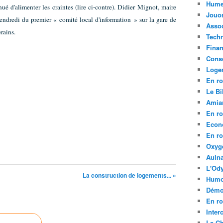
Hume
nué d'alimenter les craintes (lire ci-contre). Didier Mignot, maire
Jouo
endredi du premier « comité local d'information » sur la gare de
Assoc
erains.
Tech
Fina
Conse
Loge
En ro
Le Bil
Amia
En ro
Econ
En ro
Oxyg
Aulna
L'Ody
La construction de logements... »
Humo
Démo
En ro
Inte
La C