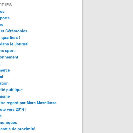
ORIES
fos
ports
re
 et Cérémonies
 quartiers !
 dans le Journal
s sport.
ronnement
é
erce
oi
ation
ité publique
nisme
tre regard par Marc Masnikosa
ute vers 2014 !
s
uniqués
ratie de proximité