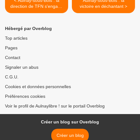
< Aulnay-sous-Bois : la
Aulnay-sous-Bois : la
direction de TFN s'engage
victoire en déchantant >
à hâter l'issue du conflit des
femmes de ménage
Hébergé par Overblog
Top articles
Pages
Contact
Signaler un abus
C.G.U.
Cookies et données personnelles
Préférences cookies
Voir le profil de Aulnaylibre ! sur le portail Overblog
Créer un blog sur Overblog
Créer un blog