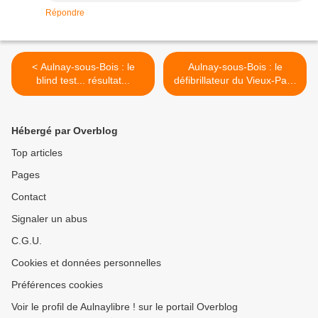
Répondre
< Aulnay-sous-Bois : le
Aulnay-sous-Bois : le
blind test... résultat...
défibrillateur du Vieux-Pays
a disparu... >
Hébergé par Overblog
Top articles
Pages
Contact
Signaler un abus
C.G.U.
Cookies et données personnelles
Préférences cookies
Voir le profil de Aulnaylibre ! sur le portail Overblog