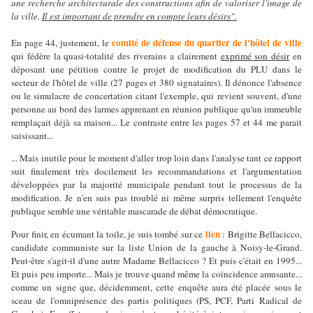
une recherche architecturale des constructions afin de valoriser l'image de
la ville.
Il est important de prendre en compte leurs désirs".
comité de défense du quartier de l'hôtel de ville
En page 44, justement, le
qui fédère la quasi-totalité des riverains a clairement
exprimé son désir
en
déposant une pétition contre le projet de modification du PLU dans le
secteur de l'hôtel de ville (27 pages et 380 signataires). Il dénonce l'absence
ou le simulacre de concertation citant l'exemple, qui revient souvent, d'une
personne au bord des larmes apprenant en réunion publique qu'un immeuble
remplaçait déjà sa maison... Le contraste entre les pages 57 et 44 me parait
saisissant...
... Mais inutile pour le moment d'aller trop loin dans l'analyse tant ce rapport
suit finalement très docilement les recommandations et l'argumentation
développées par la majorité municipale pendant tout le processus de la
modification. Je n'en suis pas troublé ni même surpris tellement l'enquête
publique semble une véritable mascarade de débat démocratique.
lien
Pour finir, en écumant la toile, je suis tombé sur ce
: Brigitte Bellacicco,
candidate communiste sur la liste Union de la gauche à Noisy-le-Grand.
Peut-être s'agit-il d'une autre Madame Bellacicco ? Et puis c'était en 1995...
Et puis peu importe... Mais je trouve quand même la coïncidence amusante...
comme un signe que, décidemment, cette enquête aura été placée sous le
sceau de l'omniprésence des partis politiques (PS, PCF, Parti Radical de