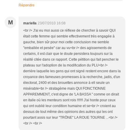
Répondre
M
mariella
23/07/2010 16:08
<br /> J'ai eu moi aussi ce réflexe de chercher à savoir QUI
était cette femme qui semble effectivement très engagée à
gauche, bien sûr pour moi cette conclusion me semble
"emballée et pesée" car au vu<br /> des agissements de
certains, il est clair que le doute persistera toujours sur la
réalité citée dans ce rapport. Cette pétition qui fait pencher le
plateau sur l'adoption de la modification du PLU<br />
derrière laquelle les gens qui ont signé restent encore dans la
croyance des fameuses promesses à la recherche, jadis, d'un
électorat, 2400 et des brouettes annonce à ell seule un
misérable<br /> stratagème mais QUI FONCTIONNE
APPAREMMENT, c'est digne de 'LA BASSA " comme on dirait
en italie où les menteurs sont rois !!!!!!! J'ai honte pour ceux
qui ont oublié leur condition humaine et se<br /> croient au
dessus de tout même des opinions des autres qui les ont
pourtant assis sur leur "TRÖNE" LA ROUE TOURNE ...<br />
<br /> <br />