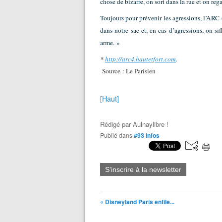
chose de bizarre, on sort dans la rue et on regar
Toujours pour prévenir les agressions, l’ARC 4 
dans notre sac et, en cas d’agressions, on si
arme. »
*
http://arc4.hautetfort.com
.
Source : Le Parisien
[Haut]
Rédigé par
Aulnaylibre !
Publié dans
#93 Infos
S'inscrire à la newsletter
« Disneyland Paris enfile...