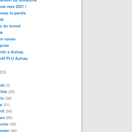
ute vers 2021 !
avez la parole
té
o du tunnel
té
ce conso
prise
rtir à Aulnay
ctif PLU Aulnay
VES
oût
(3)
illet
(25)
in
(28)
ai
(51)
ril
(56)
ars
(65)
vrier
(40)
nvier
(44)