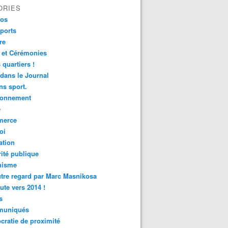
ORIES
fos
ports
re
 et Cérémonies
 quartiers !
 dans le Journal
s sport.
ronnement
é
erce
oi
ation
ité publique
nisme
tre regard par Marc Masnikosa
ute vers 2014 !
s
uniqués
ratie de proximité