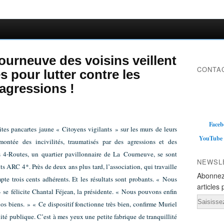
ourneuve des voisins veillent
CONTAC
s pour lutter contre les
 agressions !
Faceb
ites pancartes jaune « Citoyens vigilants » sur les murs de leurs
YouTube
ontée des incivilités, traumatisés par des agressions et des
s 4-Routes, un quartier pavillonnaire de La Courneuve, se sont
NEWSL
ts ARC 4*. Près de deux ans plus tard, l’association, qui travaille
Abonnez
mpte trois cents adhérents. Et les résultats sont probants. « Nous
articles 
 se félicite Chantal Féjean, la présidente. « Nous pouvons enfin
Email
nos biens. » « Ce dispositif fonctionne très bien, confirme Muriel
lité publique. C’est à mes yeux une petite fabrique de tranquillité