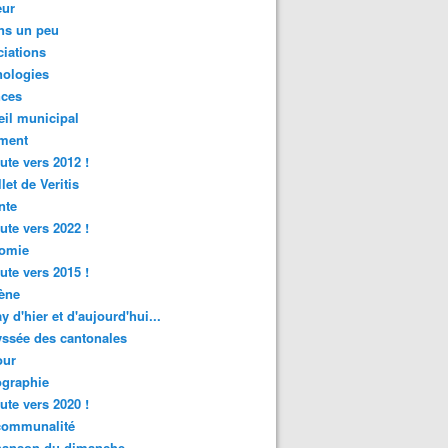
ur
ns un peu
iations
nologies
nces
il municipal
ment
ute vers 2012 !
let de Veritis
nte
ute vers 2022 !
omie
ute vers 2015 !
ène
y d'hier et d'aujourd'hui...
ssée des cantonales
ur
graphie
ute vers 2020 !
rcommunalité
hanson du dimanche