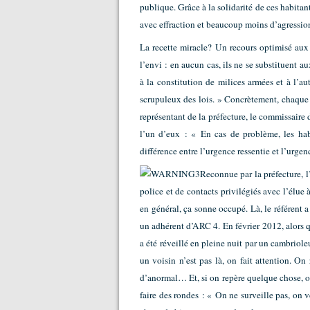
publique. Grâce à la solidarité de ces habitant
avec effraction et beaucoup moins d’agressio
La recette miracle? Un recours optimisé aux 
l’envi : en aucun cas, ils ne se substituent a
à la constitution de milices armées et à l’
scrupuleux des lois. » Concrètement, chaque q
représentant de la préfecture, le commissaire
l’un d’eux : « En cas de problème, les habi
différence entre l’urgence ressentie et l’urgen
Reconnue par la préfecture, l
police et de contacts privilégiés avec l’élue
en général, ça sonne occupé. Là, le référent 
un adhérent d’ARC 4. En février 2012, alors qu
a été réveillé en pleine nuit par un cambriole
un voisin n’est pas là, on fait attention. On
d’anormal… Et, si on repère quelque chose, on
faire des rondes : « On ne surveille pas, on 