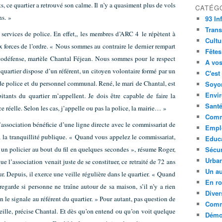
s, ce quartier a retrouvé son calme. Il n’y a quasiment plus de vols
CATÉG
ns. »
93 In
Trans
services de police. En effet,, les membres d’ARC 4 le répètent à
Cultu
ux forces de l’ordre. « Nous sommes au contraire le dernier rempart
Fêtes
autodéfense, martèle Chantal Féjean. Nous sommes pour le respect
A vos
uartier dispose d’un référent, un citoyen volontaire formé par un
C'est
 de police et du personnel communal. René, le mari de Chantal, est
Soyon
Envi
tants du quartier m’appellent. Je dois être capable de faire la
Sant
ce réelle. Selon les cas, j’appelle ou pas la police, la mairie… »
Comm
’association bénéficie d’une ligne directe avec le commissariat de
Empl
 à la tranquillité publique. « Quand vous appelez le commissariat,
Educ
a un policier au bout du fil en quelques secondes », résume Roger,
Sécur
Urba
e l’association venait juste de se constituer, ce retraité de 72 ans
Un au
ur. Depuis, il exerce une veille régulière dans le quartier. « Quand
En ro
 regarde si personne ne traîne autour de sa maison, s’il n’y a rien
Diver
 le signale au référent du quartier. » Pour autant, pas question de
Comm
veille, précise Chantal. Et dès qu’on entend ou qu’on voit quelque
Démoc