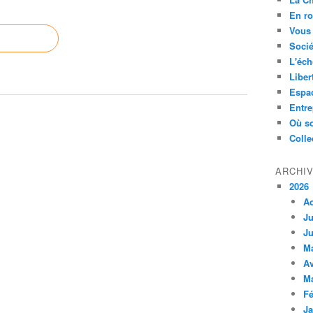
En ro
Vous 
Socié
L'éch
Liber
Espa
Entre
Où so
Colle
ARCHI
2026
A
Ju
Ju
M
Av
M
Fé
Ja