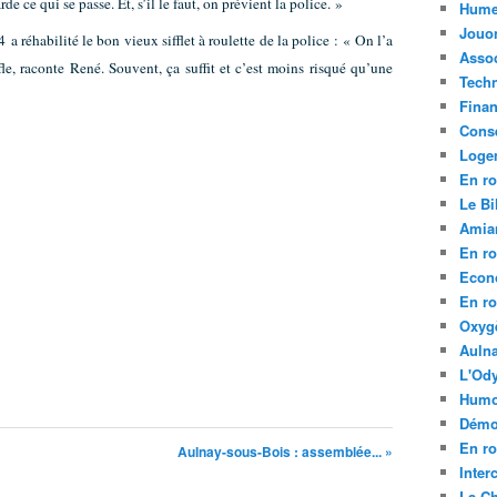
de ce qui se passe. Et, s’il le faut, on prévient la police. »
Hume
Jouo
a réhabilité le bon vieux sifflet à roulette de la police : « On l’a
Assoc
ffle, raconte René. Souvent, ça suffit et c’est moins risqué qu’une
Tech
Fina
Conse
Loge
En ro
Le Bil
Amia
En ro
Econ
En ro
Oxyg
Aulna
L'Ody
Humo
Démo
En ro
Aulnay-sous-Bois : assemblée... »
Inte
La C