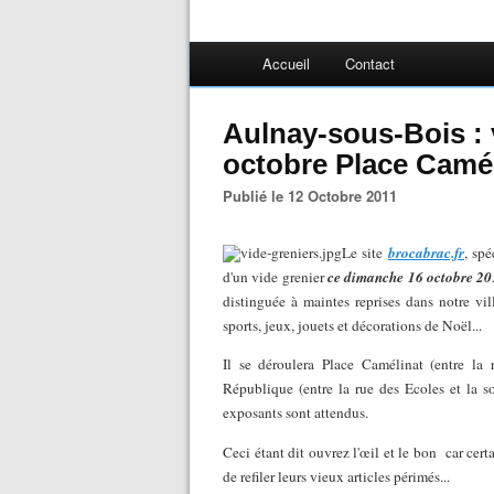
Accueil
Contact
Aulnay-sous-Bois : 
octobre Place Camé
Publié le 12 Octobre 2011
Le site
brocabrac.fr
, sp
d'un vide grenier
ce dimanche 16 octobre 2
distinguée à maintes reprises dans notre vill
sports, jeux, jouets et décorations de Noël...
Il se déroulera Place Camélinat (entre la 
République (entre la rue des Ecoles et la so
exposants sont attendus.
Ceci étant dit ouvrez l'œil et le bon
car cert
de refiler leurs vieux articles périmés...