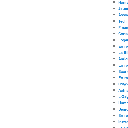
Hume
Jouo
Assoc
Tech
Fina
Conse
Loge
En ro
Le Bil
Amia
En ro
Econ
En ro
Oxyg
Aulna
L'Ody
Humo
Démo
En ro
Inte
La C