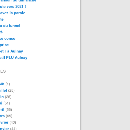
ute vers 2021 !
avez la parole
té
o du tunnel
té
ce conso
prise
rtir à Aulnay
ctif PLU Aulnay
VES
oût
(1)
illet
(25)
in
(28)
ai
(51)
ril
(56)
ars
(65)
vrier
(40)
nvier
(44)