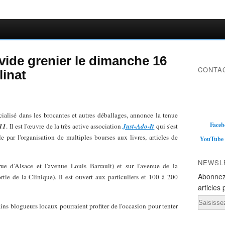
vide grenier le dimanche 16
CONTAC
linat
écialisé dans les brocantes et autres déballages, annonce la tenue
Faceb
011
. Il est l'œuvre de la très active association
Just-Ado-It
qui s'est
e par l'organisation de multiples bourses aux livres, articles de
YouTube
NEWSL
rue d'Alsace et l'avenue Louis Barrault) et sur l'avenue de la
Abonnez
rtie de la Clinique). Il est ouvert aux particuliers et 100 à 200
articles 
Email
ains blogueurs locaux pourraient profiter de l'occasion pour tenter