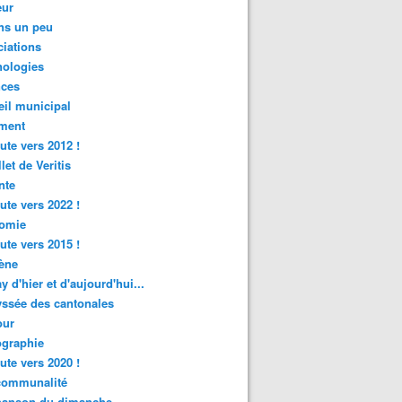
ur
ns un peu
iations
nologies
nces
il municipal
ment
ute vers 2012 !
let de Veritis
nte
ute vers 2022 !
omie
ute vers 2015 !
ène
y d'hier et d'aujourd'hui...
ssée des cantonales
ur
graphie
ute vers 2020 !
rcommunalité
hanson du dimanche