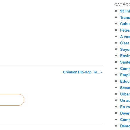
CATÉG
93 In
Trans
Cultu
Fêtes
A vos
C'est
Soyon
Envi
Sant
Comm
Création Hip-Hop : le... »
Empl
Educ
Sécur
Urba
Un au
En ro
Diver
Comm
Démoc