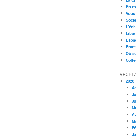
En ro
Vous 
Socié
L'éch
Liber
Espa
Entre
Où so
Colle
ARCHI
2026
A
Ju
Ju
M
Av
M
Fé
Ja