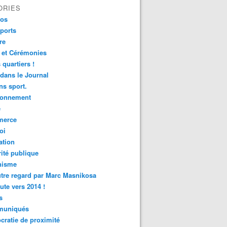
ORIES
fos
ports
re
 et Cérémonies
 quartiers !
 dans le Journal
s sport.
ronnement
é
erce
oi
ation
ité publique
nisme
tre regard par Marc Masnikosa
ute vers 2014 !
s
uniqués
ratie de proximité