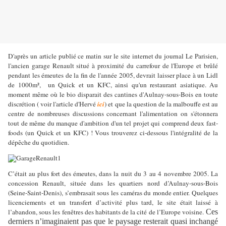
D'après un article publié ce matin sur le site internet du journal Le Parisien,
l'ancien garage Renault situé à proximité du carrefour de l'Europe et brûlé
pendant les émeutes de la fin de l'année 2005, devrait laisser place à un Lidl
de 1000m²,
un Quick et un KFC, ainsi qu'un restaurant asiatique. Au
moment même où le bio disparait des cantines d'Aulnay-sous-Bois en toute
discrétion ( voir l'article d'Hervé
ici
) et que la question de la malbouffe est au
centre de nombreuses discussions concernant l'alimentation on s'étonnera
tout de même du manque d'ambition d'un tel projet qui comprend deux fast-
foods (un Quick et un KFC) ! Vous trouverez ci-dessous l'intégralité de la
dépêche du quotidien.
C’était au plus fort des émeutes, dans la nuit du 3 au 4 novembre 2005. La
concession Renault, située dans les quartiers nord d’Aulnay-sous-Bois
(Seine-Saint-Denis), s’embrasait sous les caméras du monde entier. Quelques
licenciements et un transfert d’activité plus tard, le site était laissé à
l’abandon, sous les fenêtres des habitants de la cité de l’Europe voisine.
Ces
derniers n’imaginaient pas que le paysage resterait quasi inchangé