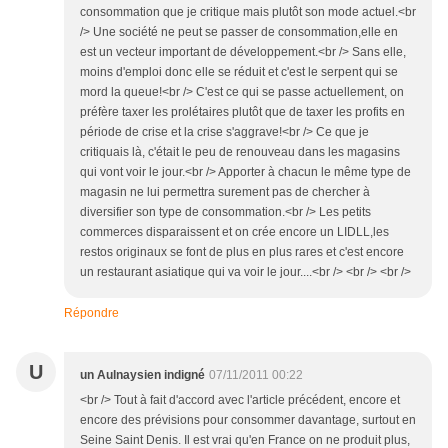
consommation que je critique mais plutôt son mode actuel.<br
/> Une société ne peut se passer de consommation,elle en
est un vecteur important de développement.<br /> Sans elle,
moins d'emploi donc elle se réduit et c'est le serpent qui se
mord la queue!<br /> C'est ce qui se passe actuellement, on
préfère taxer les prolétaires plutôt que de taxer les profits en
période de crise et la crise s'aggrave!<br /> Ce que je
critiquais là, c'était le peu de renouveau dans les magasins
qui vont voir le jour.<br /> Apporter à chacun le même type de
magasin ne lui permettra surement pas de chercher à
diversifier son type de consommation.<br /> Les petits
commerces disparaissent et on crée encore un LIDLL,les
restos originaux se font de plus en plus rares et c'est encore
un restaurant asiatique qui va voir le jour....<br /> <br /> <br />
Répondre
U
un Aulnaysien indigné
07/11/2011 00:22
<br /> Tout à fait d'accord avec l'article précédent, encore et
encore des prévisions pour consommer davantage, surtout en
Seine Saint Denis. Il est vrai qu'en France on ne produit plus,