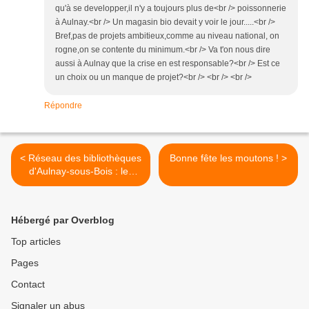
qu'à se developper,il n'y a toujours plus de<br /> poissonnerie
à Aulnay.<br /> Un magasin bio devait y voir le jour.....<br />
Bref,pas de projets ambitieux,comme au niveau national, on
rogne,on se contente du minimum.<br /> Va t'on nous dire
aussi à Aulnay que la crise en est responsable?<br /> Est ce
un choix ou un manque de projet?<br /> <br /> <br />
Répondre
< Réseau des bibliothèques
Bonne fête les moutons ! >
d'Aulnay-sous-Bois : les
DVD arrivent !
Hébergé par Overblog
Top articles
Pages
Contact
Signaler un abus