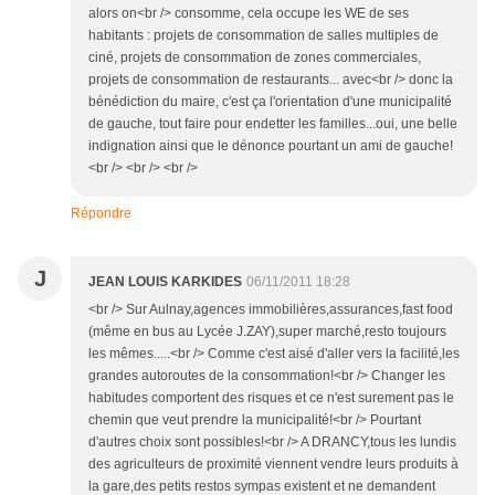
alors on<br /> consomme, cela occupe les WE de ses
habitants : projets de consommation de salles multiples de
ciné, projets de consommation de zones commerciales,
projets de consommation de restaurants... avec<br /> donc la
bénédiction du maire, c'est ça l'orientation d'une municipalité
de gauche, tout faire pour endetter les familles...oui, une belle
indignation ainsi que le dénonce pourtant un ami de gauche!
<br /> <br /> <br />
Répondre
J
JEAN LOUIS KARKIDES
06/11/2011 18:28
<br /> Sur Aulnay,agences immobilières,assurances,fast food
(même en bus au Lycée J.ZAY),super marché,resto toujours
les mêmes.....<br /> Comme c'est aisé d'aller vers la facilité,les
grandes autoroutes de la consommation!<br /> Changer les
habitudes comportent des risques et ce n'est surement pas le
chemin que veut prendre la municipalité!<br /> Pourtant
d'autres choix sont possibles!<br /> A DRANCY,tous les lundis
des agriculteurs de proximité viennent vendre leurs produits à
la gare,des petits restos sympas existent et ne demandent