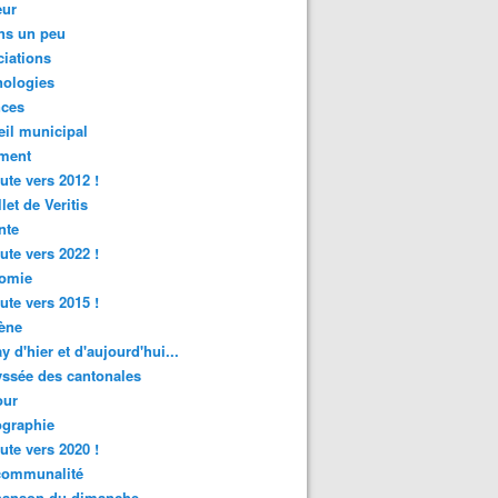
ur
ns un peu
iations
nologies
nces
il municipal
ment
ute vers 2012 !
let de Veritis
nte
ute vers 2022 !
omie
ute vers 2015 !
ène
y d'hier et d'aujourd'hui...
ssée des cantonales
ur
graphie
ute vers 2020 !
rcommunalité
hanson du dimanche