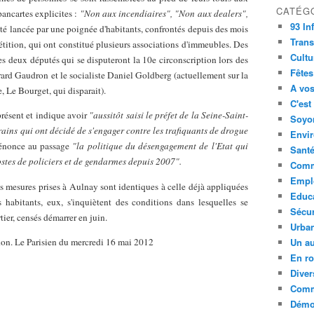
CATÉG
pancartes explicites :
"Non aux incendiaires", "Non aux dealers",
93 In
été lancée par une poignée d'habitants, confrontés depuis des mois
Trans
pétition, qui ont constitué plusieurs associations d'immeubles. Des
Cultu
es deux députés qui se disputeront la 10e circonscription lors des
Fêtes
rard Gaudron et le socialiste Daniel Goldberg (actuellement sur la
A vos
, Le Bourget, qui disparait).
C'est
présent et indique avoir
"aussitôt saisi le préfet de la Seine-Saint-
Soyon
rains qui ont décidé de s'engager contre les trafiquants de drogue
Envi
énonce au passage
"la politique du désengagement de l'Etat qui
Sant
ostes de policiers et de gendarmes depuis 2007".
Comm
Empl
s mesures prises à Aulnay sont identiques à celle déjà appliquées
Educ
habitants, eux, s'inquiètent des conditions dans lesquelles se
Sécur
ier, censés démarrer en juin.
Urba
on. Le Parisien du mercredi 16 mai 2012
Un au
En ro
Diver
Comm
Démoc