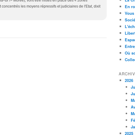
e la<br /> Morée), vont être mises en place des « zones
En ro
t concentrés les moyens répressifs et judiciaires de l'Etat, dixit
Vous 
Socié
L'éch
Liber
Espa
Entre
Où so
Colle
ARCHI
2026
Ju
Ju
M
Av
M
Fé
Ja
2025