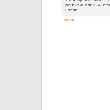
vote correspond le quartier dit d
prioritaires de sécurité » où seron
Hollande.
Répondre