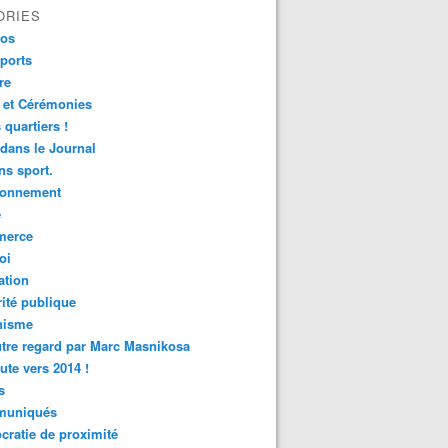
ORIES
fos
ports
re
 et Cérémonies
 quartiers !
 dans le Journal
s sport.
ronnement
é
erce
oi
ation
ité publique
nisme
tre regard par Marc Masnikosa
ute vers 2014 !
s
uniqués
ratie de proximité