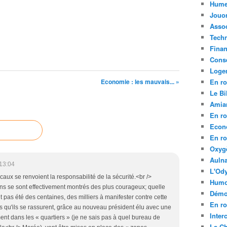
Hume
Jouo
Assoc
Tech
Fina
Conse
Loge
Economie : les mauvais... »
En ro
Le Bil
Amia
En ro
Econ
En ro
Oxyg
Aulna
13:04
L'Ody
aux se renvoient la responsabilité de la sécurité.<br />
Humo
ains se sont effectivement montrés des plus courageux; quelle
Démo
nt pas été des centaines, des milliers à manifester contre cette
En ro
ais qu'ils se rassurent, grâce au nouveau président élu avec une
Inte
nt dans les « quartiers » (je ne sais pas à quel bureau de
La C