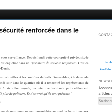
sécurité renforcée dans le
CONTAC
 sous surveillance. Depuis lundi cette copropriété privée, située
Faceb
, est englobée dans un
"périmètre de sécurité renforcée".
C'est ce
t-Denis.
YouTube
les patrouilles et les contrôles de halls d'immeubles, à la demande
NEWSL
ndi soir dans le quartier, où il a rencontré les représentants de
Abonnez
à la dernière minute,
raconte une habitante particulièrement
articles 
 plus de policiers. Et c'est vrai qu'ils sont présents."
Email
"
aines de personnes se sont rassemblées au pied de leurs tours aux