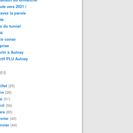
ute vers 2021 !
avez la parole
té
o du tunnel
té
ce conso
prise
rtir à Aulnay
ctif PLU Aulnay
VES
illet
(25)
in
(28)
ai
(51)
ril
(56)
ars
(65)
vrier
(40)
nvier
(44)