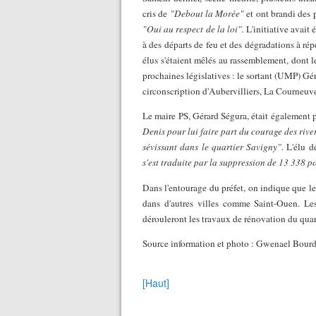
cris de
"Debout la Morée"
et ont brandi des 
"Oui au respect de la loi".
L'initiative avait 
à des départs de feu et des dégradations à ré
élus s'étaient mêlés au rassemblement, dont l
prochaines législatives : le sortant (UMP) Gé
circonscription d'Aubervilliers, La Courneuve
Le maire PS, Gérard Ségura, était également 
Denis pour lui faire part du courage des rive
sévissant dans le quartier Savigny".
L'élu d
s'est traduite par la suppression de 13 338 p
Dans l'entourage du préfet, on indique que le
dans d'autres villes comme Saint-Ouen. Les 
dérouleront les travaux de rénovation du quart
Source information et photo : Gwenael Bourd
[Haut]