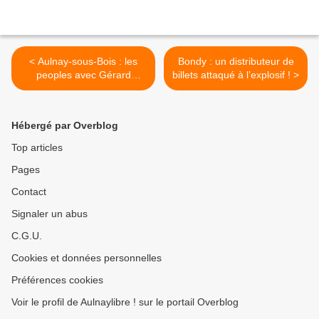
< Aulnay-sous-Bois : les
Bondy : un distributeur de
peoples avec Gérard
billets attaqué à l’explosif ! >
Ségura ou quand Harry
Potter, le roi Lion et Serge
le lama soutiennent le
Hébergé par Overblog
maire sortant !
Top articles
Pages
Contact
Signaler un abus
C.G.U.
Cookies et données personnelles
Préférences cookies
Voir le profil de Aulnaylibre ! sur le portail Overblog