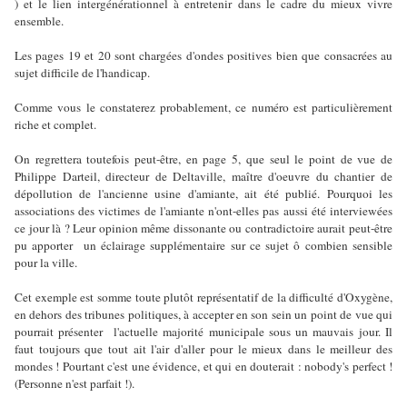
) et le lien intergénérationnel à entretenir dans le cadre du mieux vivre
ensemble.
Les pages 19 et 20 sont chargées d'ondes positives bien que consacrées au
sujet difficile de l'handicap.
Comme vous le constaterez probablement, ce numéro est particulièrement
riche et complet.
On regrettera toutefois peut-être, en page 5, que seul le point de vue de
Philippe Darteil, directeur de Deltaville, maître d'oeuvre du chantier de
dépollution de l'ancienne usine d'amiante, ait été publié. Pourquoi les
associations des victimes de l'amiante n'ont-elles pas aussi été interviewées
ce jour là ? Leur opinion même dissonante ou contradictoire aurait peut-être
pu apporter
un éclairage supplémentaire sur ce sujet ô combien sensible
pour la ville.
Cet exemple est somme toute plutôt représentatif de la difficulté d'Oxygène,
en dehors des tribunes politiques, à accepter en son sein un point de vue qui
pourrait présenter
l'actuelle majorité municipale sous un mauvais jour. Il
faut toujours que tout ait l'air d'aller pour le mieux dans le meilleur des
mondes ! Pourtant c'est une évidence, et qui en douterait : nobody's perfect !
(Personne n'est parfait !).