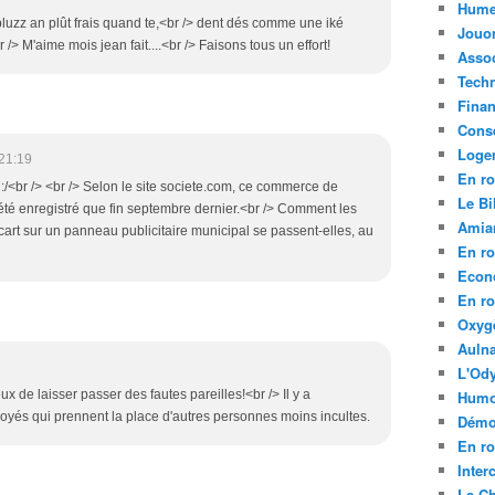
Hume
pluzz an plût frais quand te,<br /> dent dés comme une iké
Jouo
 /> M'aime mois jean fait....<br /> Faisons tous un effort!
Assoc
Tech
Fina
Conse
Loge
21:19
En ro
 :/<br /> <br /> Selon le site societe.com, ce commerce de
Le Bil
a été enregistré que fin septembre dernier.<br /> Comment les
Amia
cart sur un panneau publicitaire municipal se passent-elles, au
En ro
Econ
En ro
Oxyg
Aulna
L'Ody
eux de laisser passer des fautes pareilles!<br /> Il y a
Humo
és qui prennent la place d'autres personnes moins incultes.
Démo
En ro
Inte
La C