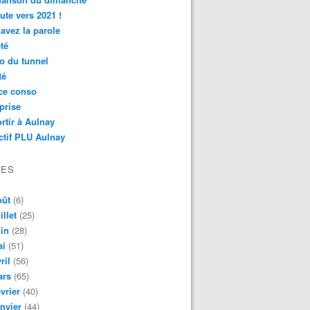
ute vers 2021 !
avez la parole
té
o du tunnel
té
ce conso
prise
rtir à Aulnay
ctif PLU Aulnay
VES
oût
(6)
illet
(25)
in
(28)
ai
(51)
ril
(56)
ars
(65)
vrier
(40)
nvier
(44)