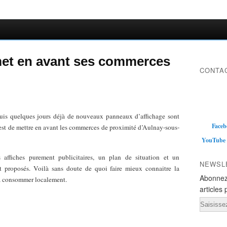
et en avant ses commerces
CONTAC
is quelques jours déjà de nouveaux panneaux d’affichage sont
Faceb
l est de mettre en avant les commerces de proximité d’Aulnay-sous-
YouTube
 affiches purement publicitaires, un plan de situation et un
NEWSL
t proposés. Voilà sans doute de quoi faire mieux connaitre la
Abonnez
s à consommer localement.
articles 
Email