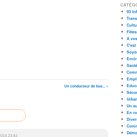
CATÉG
93 In
Trans
Cultu
Fêtes
A vos
C'est
Soyon
Envi
Sant
Comm
Empl
Educ
Un conducteur de bus... »
Sécur
Urba
Un au
En ro
Diver
Comm
Démoc
2014 23:43