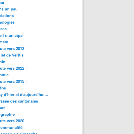
ur
ns un peu
iations
nologies
nces
il municipal
ment
ute vers 2012 !
let de Veritis
nte
ute vers 2022 !
omie
ute vers 2015 !
ène
y d'hier et d'aujourd'hui...
ssée des cantonales
ur
graphie
ute vers 2020 !
rcommunalité
hanson du dimanche