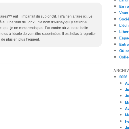
En ro
Vous 
aires?? eût = imparfait du subjonctif. Il n'a rien à faire ici. Le
Socié
éjà eu une faim de lion? Et le nom d'Aulnay qui y est<br />
L'éch
tuce que je ne comprends pas. Par contre où va notre belle
Liber
notes à l'école doivent être supprimées! Il est hélas à regretter
Espa
 de plus en plus fréquent.
Entre
Où so
Colle
ARCHI
2026
A
Ju
Ju
M
Av
M
Fé
Ja