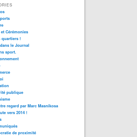
ORIES
fos
ports
re
 et Cérémonies
 quartiers !
 dans le Journal
s sport.
ronnement
é
erce
oi
ation
ité publique
nisme
tre regard par Marc Masnikosa
ute vers 2014 !
s
uniqués
ratie de proximité