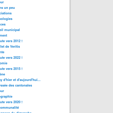
ur
ns un peu
iations
nologies
nces
il municipal
ment
ute vers 2012 !
let de Veritis
nte
ute vers 2022 !
omie
ute vers 2015 !
ène
y d'hier et d'aujourd'hui...
ssée des cantonales
ur
graphie
ute vers 2020 !
rcommunalité
hanson du dimanche