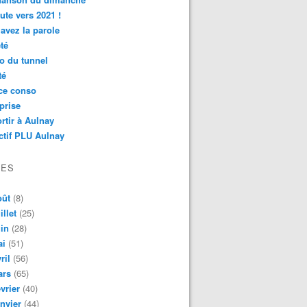
ute vers 2021 !
avez la parole
té
o du tunnel
té
ce conso
prise
rtir à Aulnay
ctif PLU Aulnay
VES
oût
(8)
illet
(25)
in
(28)
ai
(51)
ril
(56)
ars
(65)
vrier
(40)
nvier
(44)