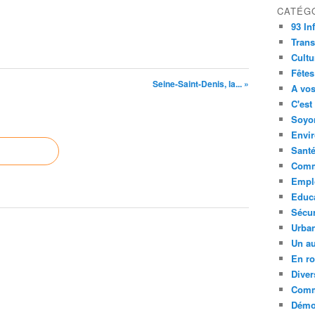
CATÉG
93 In
Trans
Cultu
Fêtes
Seine-Saint-Denis, la... »
A vos
C'est
Soyon
Envi
Sant
Comm
Empl
Educ
Sécur
Urba
Un au
En ro
Diver
Comm
Démoc