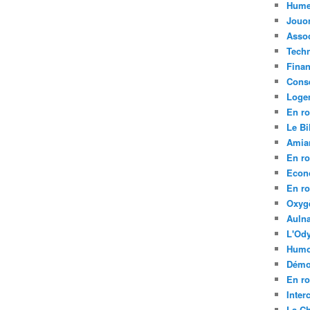
Hume
Jouo
Assoc
Tech
Fina
Conse
Loge
En ro
Le Bil
Amia
En ro
Econ
En ro
Oxyg
Aulna
L'Ody
Humo
Démo
En ro
Inte
La C