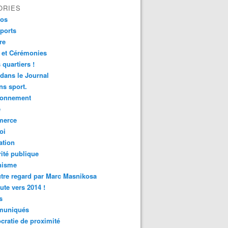
ORIES
fos
ports
re
 et Cérémonies
 quartiers !
 dans le Journal
s sport.
ronnement
é
erce
oi
ation
ité publique
nisme
tre regard par Marc Masnikosa
ute vers 2014 !
s
uniqués
ratie de proximité