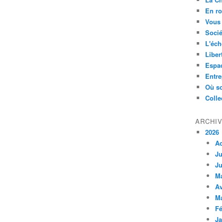
En ro
Vous 
Socié
L'éch
Liber
Espa
Entre
Où so
Colle
ARCHI
2026
A
Ju
Ju
M
Av
M
Fé
Ja