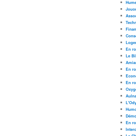
Hume
Jouo
Assoc
Tech
Fina
Conse
Loge
En ro
Le Bil
Amia
En ro
Econ
En ro
Oxyg
Aulna
L'Ody
Humo
Démo
En ro
Inte
La C