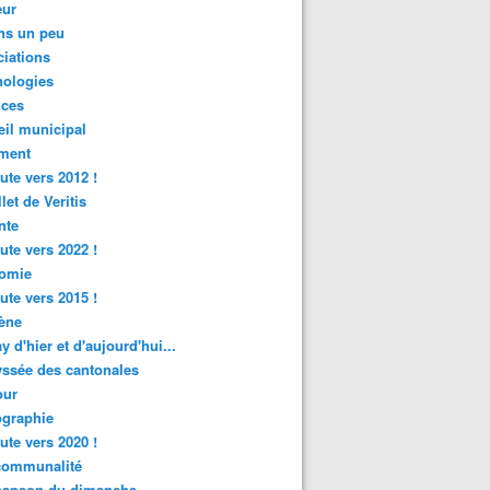
ur
ns un peu
iations
nologies
nces
il municipal
ment
ute vers 2012 !
let de Veritis
nte
ute vers 2022 !
omie
ute vers 2015 !
ène
y d'hier et d'aujourd'hui...
ssée des cantonales
ur
graphie
ute vers 2020 !
rcommunalité
hanson du dimanche