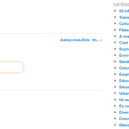
CATÉG
93 In
Trans
Cultu
Fêtes
A vos
Aulnay-sous-Bois : fin... »
C'est
Soyon
Envi
Sant
Comm
Empl
Educ
Sécur
Urba
Un au
En ro
Diver
Comm
Démoc