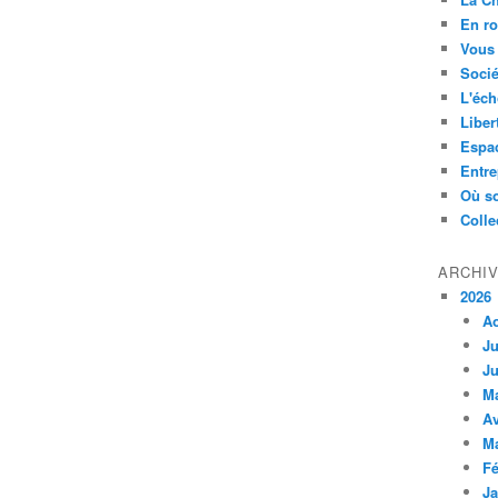
En ro
Vous 
Socié
L'éch
Liber
Espa
Entre
Où so
Colle
ARCHI
2026
A
Ju
Ju
M
Av
M
Fé
Ja