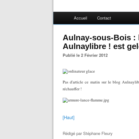
Accueil
Contact
Aulnay-sous-Bois : 
Aulnaylibre ! est gel
Publié le 2 Février 2012
Pas d'article ce matin sur le blog Aulnayli
réchauffer !
[Haut]
Rédigé par
Stéphane Fleury