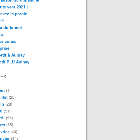
ute vers 2021 !
avez la parole
té
o du tunnel
té
ce conso
prise
rtir à Aulnay
ctif PLU Aulnay
VES
oût
(1)
illet
(25)
in
(28)
ai
(51)
ril
(56)
ars
(65)
vrier
(40)
nvier
(44)