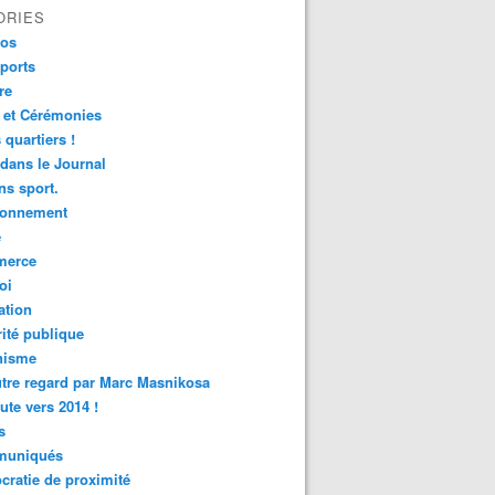
ORIES
fos
ports
re
 et Cérémonies
 quartiers !
 dans le Journal
s sport.
ronnement
é
erce
oi
ation
ité publique
nisme
tre regard par Marc Masnikosa
ute vers 2014 !
s
uniqués
ratie de proximité