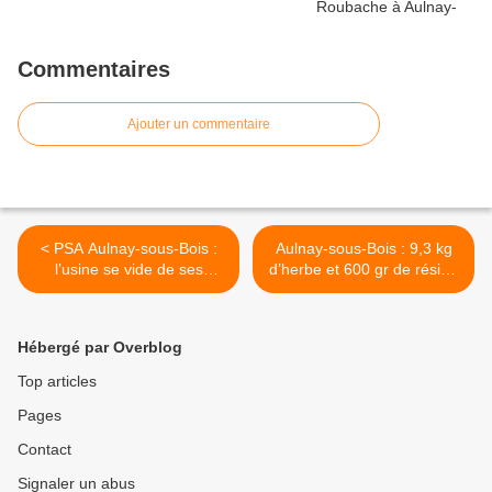
Commentaires
Ajouter un commentaire
< PSA Aulnay-sous-Bois :
Aulnay-sous-Bois : 9,3 kg
l’usine se vide de ses
d’herbe et 600 gr de résine
intérimaires
de cannabis découverts au
Gros Saule >
Hébergé par Overblog
Top articles
Pages
Contact
Signaler un abus