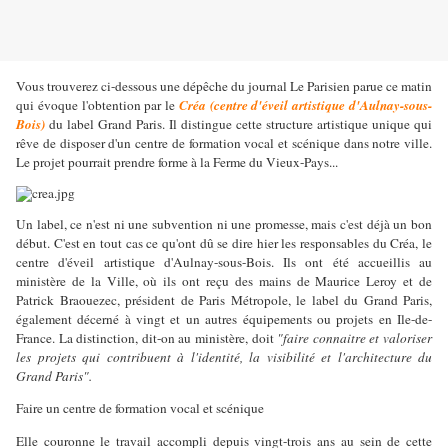
Vous trouverez ci-dessous une dépêche du journal Le Parisien parue ce matin
qui évoque l'obtention par le
Créa (centre d'éveil artistique d'Aulnay-sous-
Bois)
du label Grand Paris. Il distingue cette structure artistique unique qui
rêve de disposer d'un centre de formation vocal et scénique dans notre ville.
Le projet pourrait prendre forme à la Ferme du Vieux-Pays...
Un label, ce n'est ni une subvention ni une promesse, mais c'est déjà un bon
début. C'est en tout cas ce qu'ont dû se dire hier les responsables du Créa, le
centre d'éveil artistique d'Aulnay-sous-Bois. Ils ont été accueillis au
ministère de la Ville, où ils ont reçu des mains de Maurice Leroy et de
Patrick Braouezec, président de Paris Métropole, le label du Grand Paris,
également décerné à vingt et un autres équipements ou projets en Ile-de-
France. La distinction, dit-on au ministère, doit
"faire connaitre et valoriser
les projets qui contribuent à l'identité, la visibilité et l'architecture du
Grand Paris".
Faire un centre de formation vocal et scénique
Elle couronne le travail accompli depuis vingt-trois ans au sein de cette