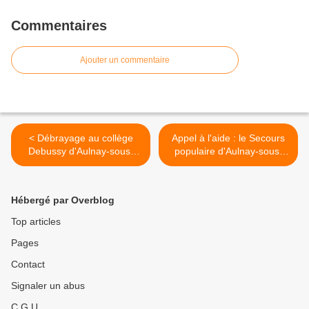
Commentaires
Ajouter un commentaire
< Débrayage au collège
Appel à l'aide : le Secours
Debussy d'Aulnay-sous-
populaire d'Aulnay-sous-
Bois
Bois cherche une
camionnette >
Hébergé par Overblog
Top articles
Pages
Contact
Signaler un abus
C.G.U.