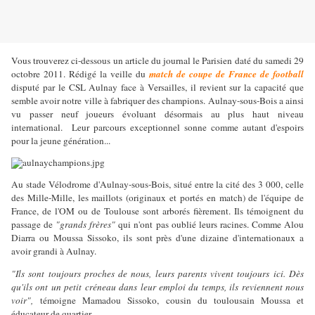
Vous trouverez ci-dessous un article du journal le Parisien daté du samedi 29
octobre 2011. Rédigé la veille du
match de coupe de France de football
disputé par le CSL Aulnay face à Versailles, il revient sur la capacité que
semble avoir notre ville à fabriquer des champions. Aulnay-sous-Bois a ainsi
vu passer neuf joueurs évoluant désormais au plus haut niveau
international.
Leur parcours exceptionnel sonne comme autant d'espoirs
pour la jeune génération...
Au stade Vélodrome d'Aulnay-sous-Bois, situé entre la cité des 3 000, celle
des Mille-Mille, les maillots (originaux et portés en match) de l'équipe de
France, de l'OM ou de Toulouse sont arborés fièrement. Ils témoignent du
passage de
"grands frères"
qui n'ont pas oublié leurs racines. Comme Alou
Diarra ou Moussa Sissoko, ils sont près d'une dizaine d'internationaux a
avoir grandi à Aulnay.
"Ils sont toujours proches de nous, leurs parents vivent toujours ici. Dès
qu'ils ont un petit créneau dans leur emploi du temps, ils reviennent nous
voir",
témoigne Mamadou Sissoko, cousin du toulousain Moussa et
éducateur de quartier.