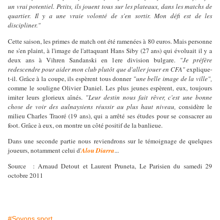
un vrai potentiel. Petits, ils jouent tous sur les plateaux, dans les matchs de
quartier. Il y a une vraie volonté de s'en sortir. Mon défi est de les
discipliner."
Cette saison, les primes de match ont été ramenées à 80 euros. Mais personne
ne s'en plaint, à l'image de l'attaquant Hans Siby (27 ans) qui évoluait il y a
deux ans à Vihren Sandanski en 1ere division bulgare.
"Je préfère
redescendre pour aider mon club plutôt que d'aller jouer en CFA"
explique-
t-il. Grâce à la coupe, ils espèrent tous donner
"une belle image de la ville",
comme le souligne Olivier Daniel. Les plus jeunes espèrent, eux, toujours
imiter leurs glorieux aînés.
"Leur destin nous fait rêver, c'est une bonne
chose de voir des aulnaysiens réussir au plus haut niveau,
considère le
milieu Charles Traoré (19 ans), qui a arrêté ses études pour se consacrer au
foot. Grâce à eux, on montre un côté positif de la banlieue.
Dans une seconde partie nous reviendrons sur le témoignage de quelques
joueurs, notamment celui d'
Alou Diarra
...
Source
: Arnaud Detout et Laurent Pruneta, Le Parisien du samedi 29
octobre 2011
#Soyons sport.