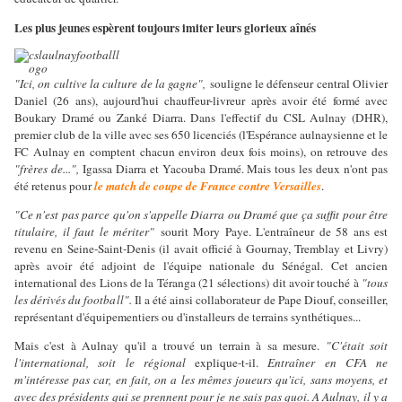
Les plus jeunes espèrent toujours imiter leurs glorieux aînés
"Ici, on cultive la culture de la gagne",
souligne le défenseur central Olivier
Daniel (26 ans), aujourd'hui chauffeur-livreur après avoir été formé avec
Boukary Dramé ou Zanké Diarra. Dans l'effectif du CSL Aulnay (DHR),
premier club de la ville avec ses 650 licenciés (l'Espérance aulnaysienne et le
FC Aulnay en comptent chacun environ deux fois moins), on retrouve des
"frères de...",
Igassa Diarra et Yacouba Dramé. Mais tous les deux n'ont pas
été retenus pour
le match de coupe de France contre Versailles
.
"Ce n'est pas parce qu'on s'appelle Diarra ou Dramé que ça suffit pour être
titulaire, il faut le mériter"
sourit Mory Paye. L'entraîneur de 58 ans est
revenu en Seine-Saint-Denis (il avait officié à Gournay, Tremblay et Livry)
après avoir été adjoint de l'équipe nationale du Sénégal. Cet ancien
international des Lions de la Téranga (21 sélections) dit avoir touché à
"tous
les dérivés du football".
Il a été ainsi collaborateur de Pape Diouf, conseiller,
représentant d'équipementiers ou d'installeurs de terrains synthétiques...
Mais c'est à Aulnay qu'il a trouvé un terrain à sa mesure.
"C'était soit
l'international, soit le régional
explique-t-il.
Entraîner en CFA ne
m'intéresse pas car, en fait, on a les mêmes joueurs qu'ici, sans moyens, et
avec des présidents qui se prennent pour je ne sais pas quoi. A Aulnay, il y a