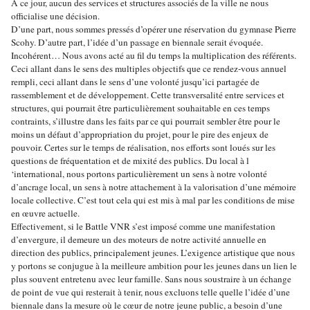
A ce jour, aucun des services et structures associés de la ville ne nous
officialise une décision.
D’une part, nous sommes pressés d’opérer une réservation du gymnase Pierre
Scohy. D’autre part, l’idée d’un passage en biennale serait évoquée.
Incohérent… Nous avons acté au fil du temps la multiplication des référents.
Ceci allant dans le sens des multiples objectifs que ce rendez-vous annuel
rempli, ceci allant dans le sens d’une volonté jusqu’ici partagée de
rassemblement et de développement. Cette transversalité entre services et
structures, qui pourrait être particulièrement souhaitable en ces temps
contraints, s’illustre dans les faits par ce qui pourrait sembler être pour le
moins un défaut d’appropriation du projet, pour le pire des enjeux de
pouvoir. Certes sur le temps de réalisation, nos efforts sont loués sur les
questions de fréquentation et de mixité des publics. Du local à l
‘international, nous portons particulièrement un sens à notre volonté
d’ancrage local, un sens à notre attachement à la valorisation d’une mémoire
locale collective. C’est tout cela qui est mis à mal par les conditions de mise
en œuvre actuelle.
Effectivement, si le Battle VNR s’est imposé comme une manifestation
d’envergure, il demeure un des moteurs de notre activité annuelle en
direction des publics, principalement jeunes. L’exigence artistique que nous
y portons se conjugue à la meilleure ambition pour les jeunes dans un lien le
plus souvent entretenu avec leur famille. Sans nous soustraire à un échange
de point de vue qui resterait à tenir, nous excluons telle quelle l’idée d’une
biennale dans la mesure où le cœur de notre jeune public, a besoin d’une