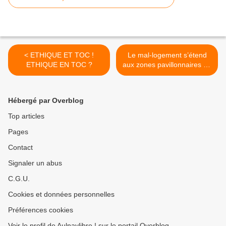
< ETHIQUE ET TOC !
Le mal-logement s’étend
ETHIQUE EN TOC ?
aux zones pavillonnaires de
banlieue >
Hébergé par Overblog
Top articles
Pages
Contact
Signaler un abus
C.G.U.
Cookies et données personnelles
Préférences cookies
Voir le profil de Aulnaylibre ! sur le portail Overblog