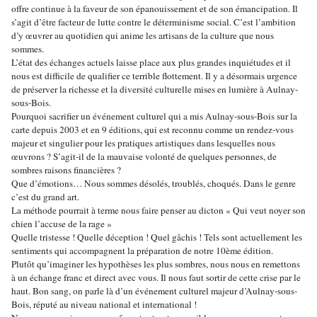
offre continue à la faveur de son épanouissement et de son émancipation. Il
s’agit d’être facteur de lutte contre le déterminisme social. C’est l’ambition
d’y œuvrer au quotidien qui anime les artisans de la culture que nous
sommes.
L’état des échanges actuels laisse place aux plus grandes inquiétudes et il
nous est difficile de qualifier ce terrible flottement. Il y a désormais urgence
de préserver la richesse et la diversité culturelle mises en lumière à Aulnay-
sous-Bois.
Pourquoi sacrifier un événement culturel qui a mis Aulnay-sous-Bois sur la
carte depuis 2003 et en 9 éditions, qui est reconnu comme un rendez-vous
majeur et singulier pour les pratiques artistiques dans lesquelles nous
œuvrons ? S’agit-il de la mauvaise volonté de quelques personnes, de
sombres raisons financières ?
Que d’émotions… Nous sommes désolés, troublés, choqués. Dans le genre
c’est du grand art.
La méthode pourrait à terme nous faire penser au dicton « Qui veut noyer son
chien l’accuse de la rage »
Quelle tristesse ! Quelle déception ! Quel gâchis ! Tels sont actuellement les
sentiments qui accompagnent la préparation de notre 10ème édition.
Plutôt qu’imaginer les hypothèses les plus sombres, nous nous en remettons
à un échange franc et direct avec vous. Il nous faut sortir de cette crise par le
haut. Bon sang, on parle là d’un événement culturel majeur d’Aulnay-sous-
Bois, réputé au niveau national et international !