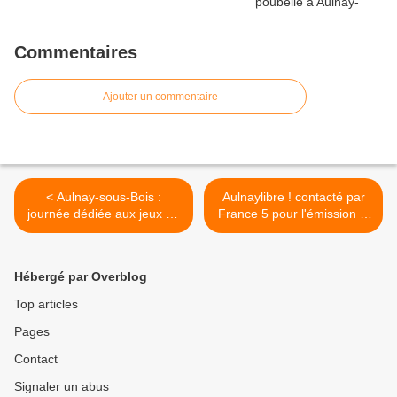
Commentaires
Ajouter un commentaire
< Aulnay-sous-Bois :
Aulnaylibre ! contacté par
journée dédiée aux jeux de
France 5 pour l'émission C
société à la Bibliothèque
dans l'air >
Apollinaire
Hébergé par Overblog
Top articles
Pages
Contact
Signaler un abus