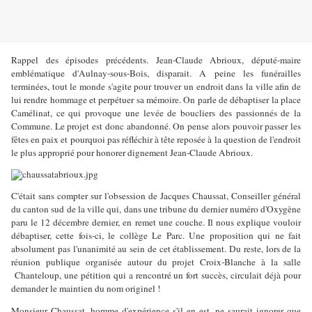
Rappel des épisodes précédents. Jean-Claude Abrioux, député-maire
emblématique d'Aulnay-sous-Bois, disparait. A peine les funérailles
terminées, tout le monde s'agite pour trouver un endroit dans la ville afin de
lui rendre hommage et perpétuer sa mémoire. On parle de débaptiser la place
Camélinat, ce qui provoque une levée de boucliers des passionnés de la
Commune. Le projet est donc abandonné. On pense alors pouvoir passer les
fêtes en paix et pourquoi pas réfléchir à tête reposée à la question de l'endroit
le plus approprié pour honorer dignement Jean-Claude Abrioux.
C'était sans compter sur l'obsession de Jacques Chaussat, Conseiller général
du canton sud de la ville qui, dans une tribune du dernier numéro d'Oxygène
paru le 12 décembre dernier, en remet une couche. Il nous explique vouloir
débaptiser, cette fois-ci, le collège Le Parc. Une proposition qui ne fait
absolument pas l'unanimité au sein de cet établissement. Du reste, lors de la
réunion publique organisée autour du projet Croix-Blanche à la salle
Chanteloup, une pétition qui a rencontré un fort succès, circulait déjà pour
demander le maintien du nom originel !
Monsieur Chaussat, homme d'expérience s'il en est, ne saurait ignorer que