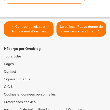
< Centres de loisirs à
Le collectif Fauve donne de
Aulnay-sous-Bois : les
la voix ce soir à 21h au Cap
inscriptions débutent le 16
d’Aulnay-sous-Bois ! >
novembre pour les
vacances de Noël !
Hébergé par Overblog
Top articles
Pages
Contact
Signaler un abus
C.G.U.
Cookies et données personnelles
Préférences cookies
Voir le profil de Aulnaylibre ! sur le portail Overblog