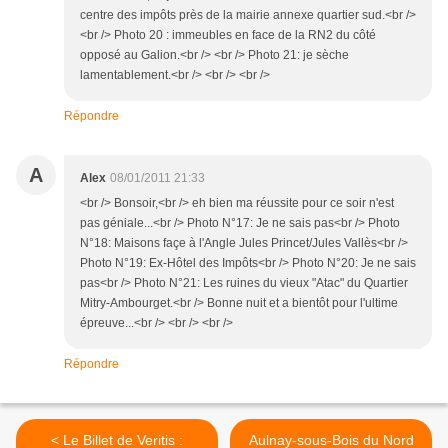
centre des impôts près de la mairie annexe quartier sud.<br />
<br /> Photo 20 : immeubles en face de la RN2 du côté
opposé au Galion.<br /> <br /> Photo 21: je sèche
lamentablement.<br /> <br /> <br />
Répondre
A
Alex
08/01/2011 21:33
<br /> Bonsoir,<br /> eh bien ma réussite pour ce soir n'est
pas géniale...<br /> Photo N°17: Je ne sais pas<br /> Photo
N°18: Maisons façe à l'Angle Jules Princet/Jules Vallès<br />
Photo N°19: Ex-Hôtel des Impôts<br /> Photo N°20: Je ne sais
pas<br /> Photo N°21: Les ruines du vieux "Atac" du Quartier
Mitry-Ambourget.<br /> Bonne nuit et a bientôt pour l'ultime
épreuve...<br /> <br /> <br />
Répondre
< Le Billet de Veritis :
Aulnay-sous-Bois du Nord