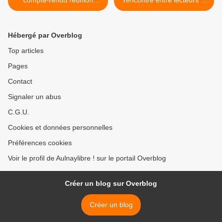
publique du 7 janvier à
la bibliothèque Dumont le
propos de l'école du Bourg
12 janvier >
2 (2/2)
Hébergé par Overblog
Top articles
Pages
Contact
Signaler un abus
C.G.U.
Cookies et données personnelles
Préférences cookies
Voir le profil de Aulnaylibre ! sur le portail Overblog
Créer un blog sur Overblog
Créer un blog