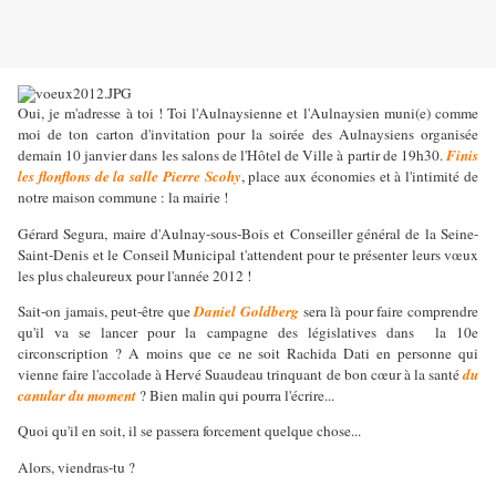
Oui, je m'adresse à toi ! Toi l'Aulnaysienne et l'Aulnaysien muni(e) comme
moi de ton carton d'invitation pour la soirée des Aulnaysiens organisée
demain 10 janvier dans les salons de l'Hôtel de Ville à partir de 19h30.
Finis
les flonflons de la salle Pierre Scohy
, place aux économies et à l'intimité de
notre maison commune : la mairie !
Gérard Segura, maire d'Aulnay-sous-Bois et Conseiller général de la Seine-
Saint-Denis et le Conseil Municipal t'attendent pour te présenter leurs vœux
les plus chaleureux pour l'année 2012 !
Sait-on jamais, peut-être que
Daniel Goldberg
sera là pour faire comprendre
qu'il va se lancer pour la campagne des législatives dans
la 10e
circonscription ? A moins que ce ne soit Rachida Dati en personne qui
vienne faire l'accolade à Hervé Suaudeau trinquant de bon cœur à la santé
du
canular du moment
? Bien malin qui pourra l'écrire...
Quoi qu'il en soit, il se passera forcement quelque chose...
Alors, viendras-tu ?