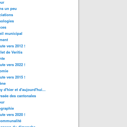
ur
ns un peu
iations
nologies
nces
il municipal
ment
ute vers 2012 !
let de Veritis
nte
ute vers 2022 !
omie
ute vers 2015 !
ène
y d'hier et d'aujourd'hui...
ssée des cantonales
ur
graphie
ute vers 2020 !
rcommunalité
hanson du dimanche