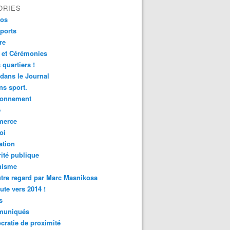
ORIES
fos
ports
re
 et Cérémonies
 quartiers !
 dans le Journal
s sport.
ronnement
é
erce
oi
ation
ité publique
nisme
tre regard par Marc Masnikosa
ute vers 2014 !
s
uniqués
ratie de proximité