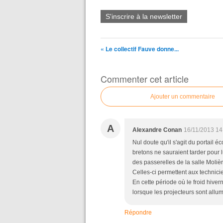
S'inscrire à la newsletter
« Le collectif Fauve donne...
Commenter cet article
Ajouter un commentaire
A
Alexandre Conan
16/11/2013 14
Nul doute qu'il s'agit du portail é
bretons ne sauraient tarder pour lui
des passerelles de la salle Moliè
Celles-ci permettent aux technicie
En cette période où le froid hivern
lorsque les projecteurs sont allum
Répondre