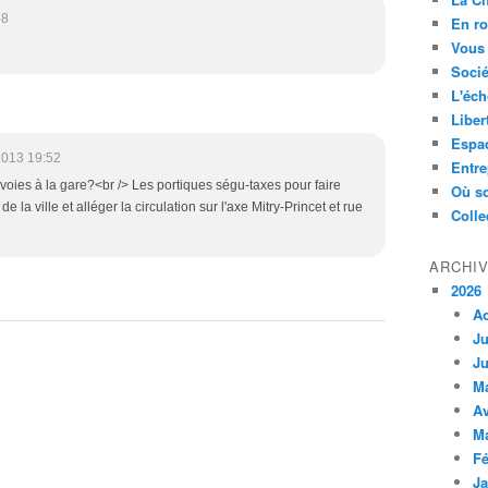
58
En ro
Vous 
Socié
L'éch
Liber
Espa
2013 19:52
Entre
voies à la gare?<br /> Les portiques ségu-taxes pour faire
Où so
 la ville et alléger la circulation sur l'axe Mitry-Princet et rue
Colle
ARCHI
2026
A
Ju
Ju
M
Av
M
Fé
Ja