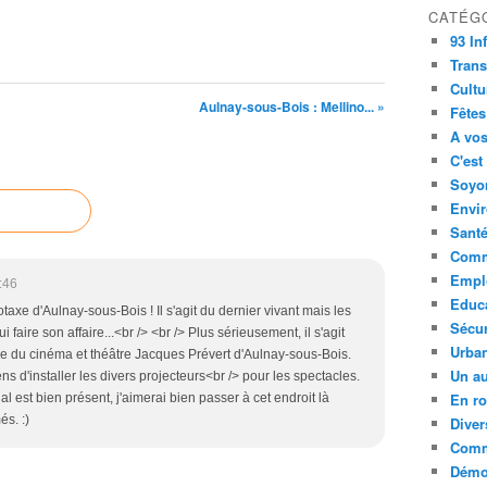
CATÉG
93 In
Trans
Cultu
Aulnay-sous-Bois : Mellino... »
Fêtes
A vos
C'est
Soyon
Envi
Sant
Comm
Empl
:46
Educ
cotaxe d'Aulnay-sous-Bois ! Il s'agit du dernier vivant mais les
Sécur
 faire son affaire...<br /> <br /> Plus sérieusement, il s'agit
Urba
re du cinéma et théâtre Jacques Prévert d'Aulnay-sous-Bois.
Un au
ns d'installer les divers projecteurs<br /> pour les spectacles.
En ro
al est bien présent, j'aimerai bien passer à cet endroit là
és. :)
Diver
Comm
Démoc