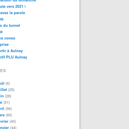
ute vers 2021 !
avez la parole
té
o du tunnel
té
ce conso
prise
rtir à Aulnay
ctif PLU Aulnay
VES
oût
(6)
illet
(25)
in
(28)
ai
(51)
ril
(56)
ars
(65)
vrier
(40)
nvier
(44)