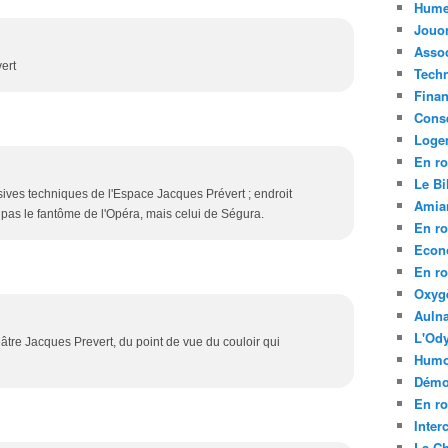
Hume
Jouo
Assoc
ert
Tech
Fina
Conse
Loge
En ro
Le Bil
rsives techniques de l'Espace Jacques Prévert ; endroit
Amia
pas le fantôme de l'Opéra, mais celui de Ségura.
En ro
Econ
En ro
Oxyg
Aulna
L'Ody
éâtre Jacques Prevert, du point de vue du couloir qui
Humo
Démo
En ro
Inte
La C