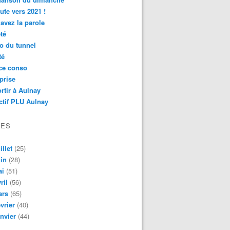
ute vers 2021 !
avez la parole
té
o du tunnel
té
ce conso
prise
rtir à Aulnay
ctif PLU Aulnay
VES
illet
(25)
in
(28)
ai
(51)
ril
(56)
ars
(65)
vrier
(40)
nvier
(44)