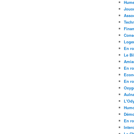
Hume
Jouo
Assoc
Tech
Fina
Conse
Loge
En ro
Le Bil
Amia
En ro
Econ
En ro
Oxyg
Aulna
L'Ody
Humo
Démo
En ro
Inte
La C