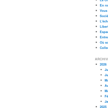
En ro
Vous 
Socié
L'éch
Liber
Espa
Entre
Où so
Colle
ARCHI
2026
Ju
Ju
M
Av
M
Fé
Ja
2025