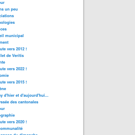
ur
ns un peu
iations
nologies
nces
il municipal
ment
ute vers 2012 !
let de Veritis
nte
ute vers 2022 !
omie
ute vers 2015 !
ène
y d'hier et d'aujourd'hui...
ssée des cantonales
ur
graphie
ute vers 2020 !
rcommunalité
hanson du dimanche