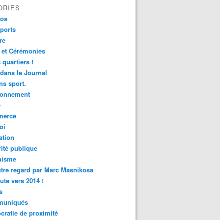
ORIES
fos
ports
re
 et Cérémonies
 quartiers !
 dans le Journal
s sport.
ronnement
é
erce
oi
ation
ité publique
nisme
tre regard par Marc Masnikosa
ute vers 2014 !
s
uniqués
ratie de proximité