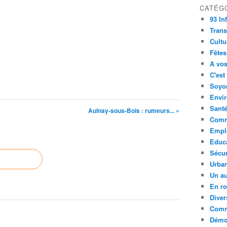
CATÉG
93 In
Trans
Cultu
Fêtes
A vos
C'est
Soyon
Envi
Sant
Aulnay-sous-Bois : rumeurs... »
Comm
Empl
Educ
Sécur
Urba
Un au
En ro
Diver
Comm
Démoc